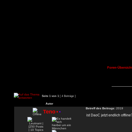
Foren-Übersich
Seite
1
von
1
[ 4 Beiträge ]
Autor
Betreff des Beitrags:
2019
Teno
•
•
ist DaoC jetzt endlich offlin