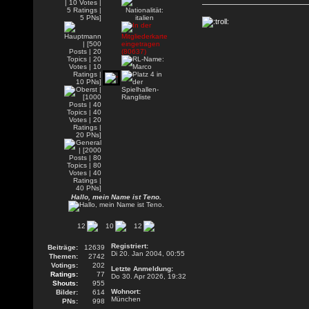
Hallo, mein Name ist Teno.
12
10
12
Registriert:
Beiträge:
12639
Di 20. Jan 2004, 00:55
Themen:
2742
Votings:
202
Letzte Anmeldung:
Ratings:
77
Do 30. Apr 2026, 19:32
Shouts:
955
Wohnort:
Bilder:
614
München
PNs:
998