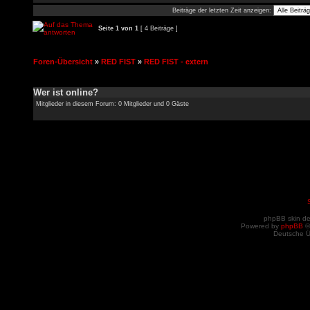
Beiträge der letzten Zeit anzeigen:
Seite
1
von
1
[ 4 Beiträge ]
Foren-Übersicht
»
RED FIST
»
RED FIST - extern
Wer ist online?
Mitglieder in diesem Forum: 0 Mitglieder und 0 Gäste
phpBB skin d
Powered by
phpBB
©
Deutsche 