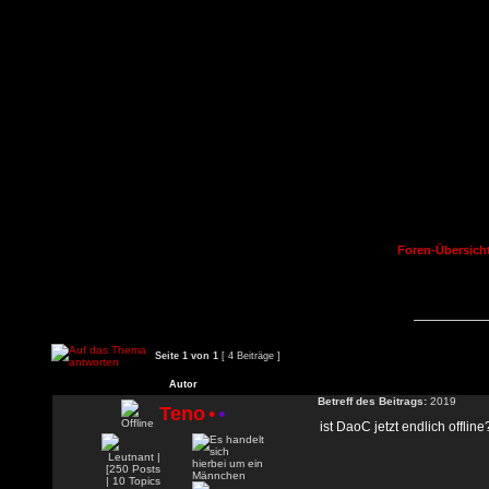
Foren-Übersich
Seite
1
von
1
[ 4 Beiträge ]
Autor
Betreff des Beitrags:
2019
Teno
•
•
ist DaoC jetzt endlich offlin