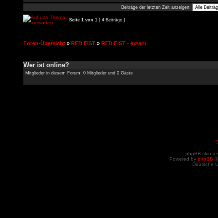
Beiträge der letzten Zeit anzeigen:
Seite
1
von
1
[ 4 Beiträge ]
Foren-Übersicht
»
RED FIST
»
RED FIST - extern
Wer ist online?
Mitglieder in diesem Forum: 0 Mitglieder und 0 Gäste
phpBB skin d
Powered by
phpBB
©
Deutsche 