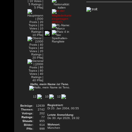
Hallo, mein Name ist Teno.
12
10
12
Registriert:
Beiträge:
12639
Di 20. Jan 2004, 00:55
Themen:
2742
Votings:
202
Letzte Anmeldung:
Ratings:
77
Do 30. Apr 2026, 19:32
Shouts:
955
Wohnort:
Bilder:
614
München
PNs:
998