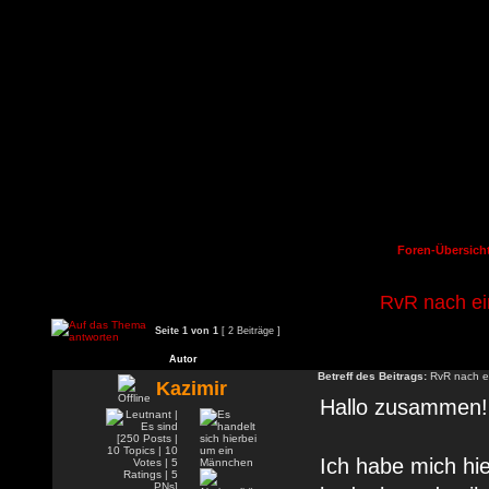
Foren-Übersich
RvR nach ei
Seite
1
von
1
[ 2 Beiträge ]
Autor
Betreff des Beitrags:
RvR nach ei
Kazimir
Hallo zusammen!
Ich habe mich hie