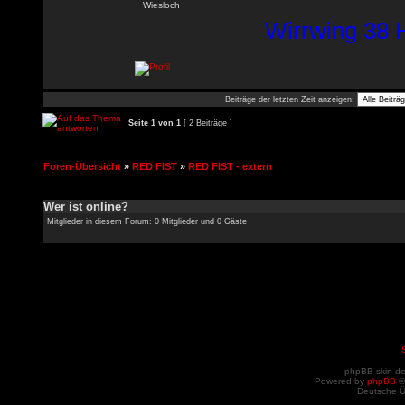
Wiesloch
Wirrwing 38 H
Beiträge der letzten Zeit anzeigen:
Seite
1
von
1
[ 2 Beiträge ]
Foren-Übersicht
»
RED FIST
»
RED FIST - extern
Wer ist online?
Mitglieder in diesem Forum: 0 Mitglieder und 0 Gäste
phpBB skin d
Powered by
phpBB
©
Deutsche 