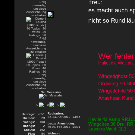
es macht auch s
nicht so Rund läu
Wer fehler 
Haltet die Welt an,
Wlngedghost 50 
Ordiwing 50 St
Wingedchild 50
Der Messiahs
Anashsan Kundi
0
0
0
Registriert:
Beiträge:
2651
Sa 24. Apr 2010, 13:45
Themen:
29
Hevile 42 Vamp RR1L
Votings:
100
Wingchen 38 Drui RR
Letzte Anmeldung:
Ratings:
2
Mi 20. Feb 2013, 14:01
Lassera Waldi 1L1
Shouts:
192
Wohnort:
PNs:
54