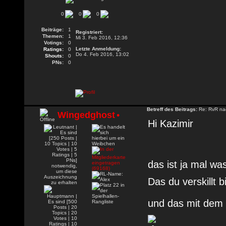
0
0
0
Beiträge:
1
Registriert:
Themen:
1
Mi 3. Feb 2016, 12:36
Votings:
0
Letzte Anmeldung:
Ratings:
0
Do 4. Feb 2016, 13:02
Shouts:
0
PNs:
0
Betreff des Beitrags:
Re: RvR nac
Wingedghost
•
Hi Kazimir
das ist ja mal w
Das du verskillt b
und das mit dem 