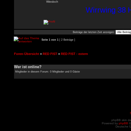
Wiesloch
Wirrwing 38 H
Beiträge der letzten Zeit anzeigen:
Seite
1
von
1
[ 2 Beiträge ]
Foren-Übersicht
»
RED FIST
»
RED FIST - extern
Wer ist online?
Mitglieder in diesem Forum: 0 Mitglieder und 0 Gäste
phpBB skin d
Powered by
phpBB
©
Deutsche 