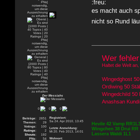
es macht auch s
nicht so Rund läu
Wer fehler 
Haltet die Welt an,
Wlngedghost 50 
Ordiwing 50 St
Wingedchild 50
Der Messiahs
Anashsan Kundi
0
0
0
Registriert:
Beiträge:
2651
Sa 24. Apr 2010, 13:45
Themen:
29
Hevile 42 Vamp RR1L
Votings:
100
Wingchen 38 Drui RR
Letzte Anmeldung:
Ratings:
2
Mi 20. Feb 2013, 14:01
Lassera Waldi 1L1
Shouts:
192
Wohnort:
PNs:
54