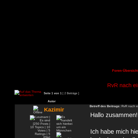
Foren-Übersich
RvR nach ei
Seite
1
von
1
[ 2 Beiträge ]
Autor
Betreff des Beitrags:
RvR nach ei
Kazimir
Hallo zusammen!
Ich habe mich hie