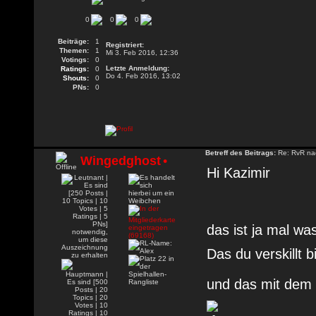
0
0
0
Beiträge:
1
Registriert:
Themen:
1
Mi 3. Feb 2016, 12:36
Votings:
0
Letzte Anmeldung:
Ratings:
0
Do 4. Feb 2016, 13:02
Shouts:
0
PNs:
0
Betreff des Beitrags:
Re: RvR nac
Wingedghost
•
Hi Kazimir
das ist ja mal w
Das du verskillt b
und das mit dem 