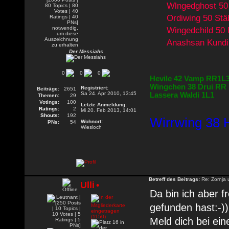
Wlngedghost 50 
Ordiwing 50 St
Wingedchild 50
Anashsan Kundi
Der Messiahs
0
0
0
Hevile 42 Vamp RR1L
Wingchen 38 Drui RR
Registriert:
Beiträge:
2651
Sa 24. Apr 2010, 13:45
Lassera Waldi 1L1
Themen:
29
Votings:
100
Letzte Anmeldung:
Ratings:
2
Mi 20. Feb 2013, 14:01
Shouts:
192
Wirrwing 38 H
Wohnort:
PNs:
54
Wiesloch
Betreff des Beitrags:
Re: Zornja
Ulli
•
Da bin ich aber f
gefunden hast:-))
Meld dich bei ei