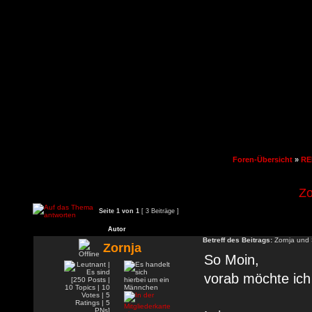
Foren-Übersicht
»
RE
Zo
Seite
1
von
1
[ 3 Beiträge ]
Autor
Betreff des Beitrags:
Zornja und
Zornja
So Moin,
vorab möchte ich