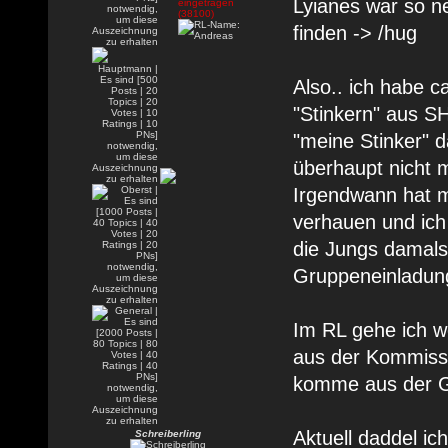
Lyianes war so ne
finden -> /hug
Also.. ich habe 
"Stinkern" aus S
"meine Stinker" 
überhaupt nicht 
Irgendwann hat m
verhauen und ich
die Jungs damal
Gruppeneinladung
Im RL gehe ich w
aus der Kommissa
komme aus der 
Aktuell daddel ic
Schreiberling