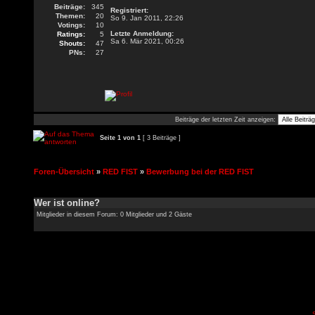
Beiträge:
345
Registriert:
Themen:
20
So 9. Jan 2011, 22:26
Votings:
10
Letzte Anmeldung:
Ratings:
5
Sa 6. Mär 2021, 00:26
Shouts:
47
PNs:
27
Beiträge der letzten Zeit anzeigen:
Seite
1
von
1
[ 3 Beiträge ]
Foren-Übersicht
»
RED FIST
»
Bewerbung bei der RED FIST
Wer ist online?
Mitglieder in diesem Forum: 0 Mitglieder und 2 Gäste