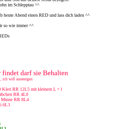
Sohn im Schlepptau ^^
 ab heute Abend einen RED und lass dich laden ^^
ir so wie immer ^^
 REDs
 findet darf sie Behalten
, ich will aussteigen
 Kleri RR 12L5 mit kleinem L = l
täbchen RR 4L0
0 Minne RR 8L4
i 6L3
3
1L3