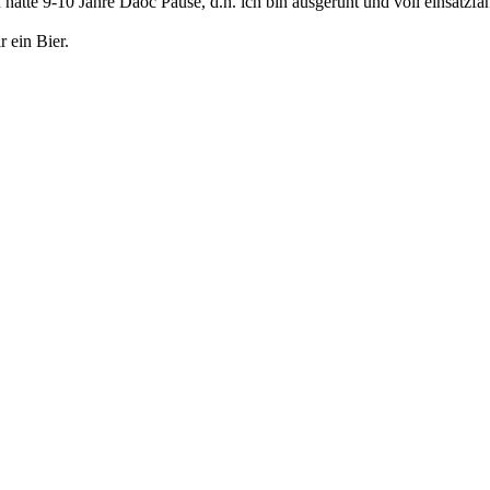
h hatte 9-10 Jahre Daoc Pause, d.h. ich bin ausgeruht und voll einsatzfä
r ein Bier.