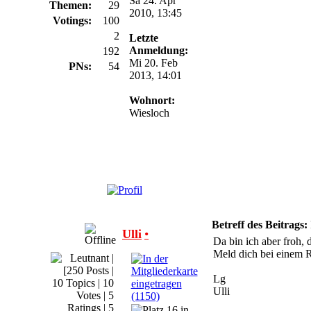
Sa 24. Apr
Themen:
29
2010, 13:45
Votings:
100
Ratings:
2
Letzte
Anmeldung:
Shouts:
192
Mi 20. Feb
PNs:
54
2013, 14:01
Wohnort:
Wiesloch
Betreff des Beitrags:
Ulli
•
Da bin ich aber froh, 
Meld dich bei einem 
Lg
Ulli