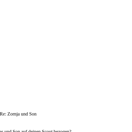
Re: Zornja und Son
as und Son auf deinen Scout bezogen?