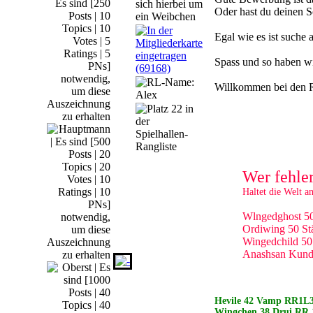
Oder hast du deinen 
Egal wie es ist suche
Spass und so haben w
Willkommen bei den
Wer fehler
Haltet die Welt an
Wlngedghost 50
Ordiwing 50 S
Wingedchild 5
Anashsan Kund
Hevile 42 Vamp RR1L
Wingchen 38 Drui RR 