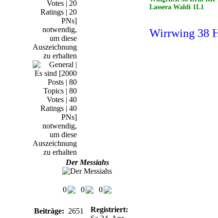
Lassera Waldi 1L1
Wirrwing 38 H
Der Messiahs
0
0
0
Registriert:
Beiträge:
2651