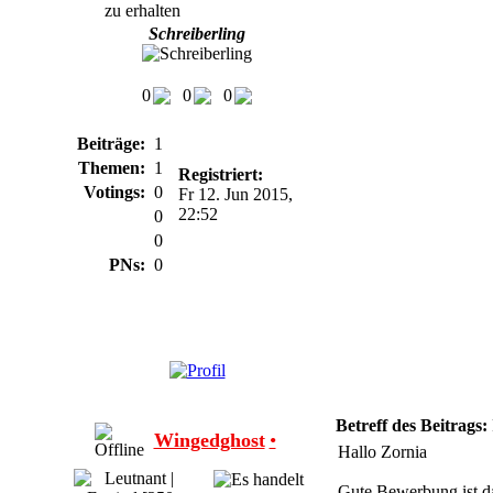
Schreiberling
0
0
0
Beiträge:
1
Themen:
1
Registriert:
Votings:
0
Fr 12. Jun 2015,
22:52
Ratings:
0
Shouts:
0
PNs:
0
Betreff des Beitrags:
Wingedghost
•
Hallo Zornia
Gute Bewerbung ist d