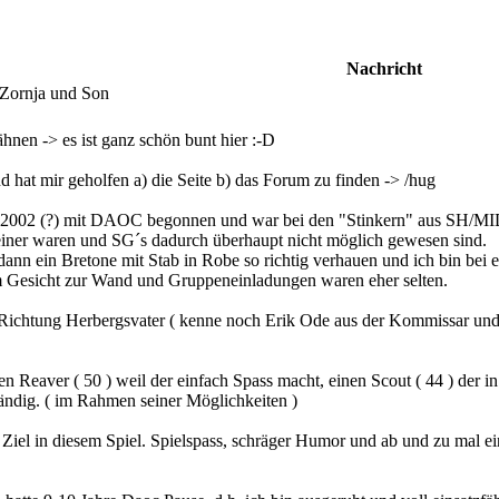
Nachricht
Zornja und Son
hnen -> es ist ganz schön bunt hier :-D
d hat mir geholfen a) die Seite b) das Forum zu finden -> /hug
02.2002 (?) mit DAOC begonnen und war bei den "Stinkern" aus SH/MID
einer waren und SG´s dadurch überhaupt nicht möglich gewesen sind.
ann ein Bretone mit Stab in Robe so richtig verhauen und ich bin bei 
 Gesicht zur Wand und Gruppeneinladungen waren eher selten.
Richtung Herbergsvater ( kenne noch Erik Ode aus der Kommissar und
en Reaver ( 50 ) weil der einfach Spass macht, einen Scout ( 44 ) der in
ndig. ( im Rahmen seiner Möglichkeiten )
 Ziel in diesem Spiel. Spielspass, schräger Humor und ab und zu mal 