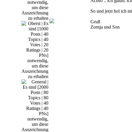
Achso .. ich glaub, ic
So und jetzt hol ich mi
Gruß
Zornja und Son