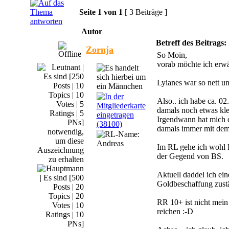
Seite
1
von
1
[ 3 Beiträge ]
Autor
Betreff des Beitrags:
Zornja
So Moin,
vorab möchte ich erwä
Lyianes war so nett un
Also.. ich habe ca. 
damals noch etwas kl
Irgendwann hat mich d
damals immer mit dem
Im RL gehe ich wohl 
der Gegend von BS.
Aktuell daddel ich ein
Goldbeschaffung zustä
RR 10+ ist nicht mein
reichen :-D