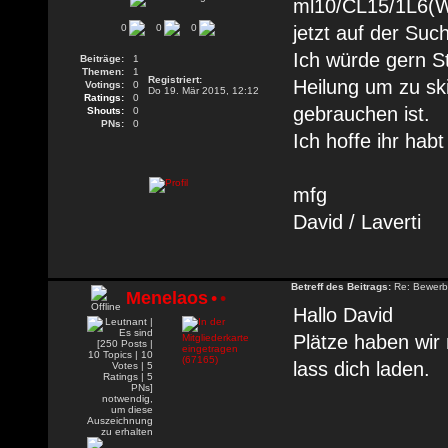
ml10/CL15/1L6(WO
0
0
0
jetzt auf der Suc
Ich würde gern St
Beiträge:
1
Themen:
1
Registriert:
Heilung um zu ski
Votings:
0
Do 19. Mär 2015, 12:12
Ratings:
0
gebrauchen ist.
Shouts:
0
PNs:
0
Ich hoffe ihr habt
mfg
David / Laverti
Betreff des Beitrags:
Re: Bewerbu
Menelaos
•
•
Hallo David
Plätze haben wir
lass dich laden.