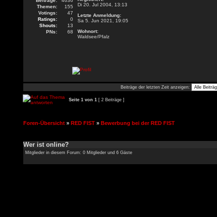
Beiträge:
4636
Di 20. Jul 2004, 13:13
Themen:
155
Votings:
47
Letzte Anmeldung:
Ratings:
0
Sa 5. Jun 2021, 19:05
Shouts:
13
Wohnort:
PNs:
68
Waldsee/Pfalz
Beiträge der letzten Zeit anzeigen:
Seite
1
von
1
[ 2 Beiträge ]
Foren-Übersicht
»
RED FIST
»
Bewerbung bei der RED FIST
Wer ist online?
Mitglieder in diesem Forum: 0 Mitglieder und 6 Gäste