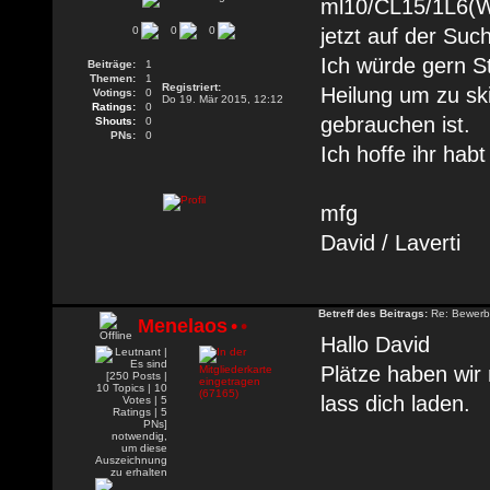
ml10/CL15/1L6(WO
0
0
0
jetzt auf der Suc
Ich würde gern St
Beiträge:
1
Themen:
1
Registriert:
Heilung um zu ski
Votings:
0
Do 19. Mär 2015, 12:12
Ratings:
0
gebrauchen ist.
Shouts:
0
PNs:
0
Ich hoffe ihr habt
mfg
David / Laverti
Betreff des Beitrags:
Re: Bewerbu
Menelaos
•
•
Hallo David
Plätze haben wir
lass dich laden.