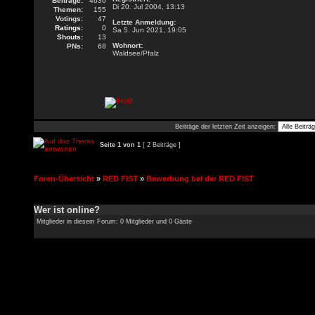
Beiträge:
4636
Di 20. Jul 2004, 13:13
Themen:
155
Votings:
47
Letzte Anmeldung:
Ratings:
0
Sa 5. Jun 2021, 19:05
Shouts:
13
Wohnort:
PNs:
68
Waldsee/Pfalz
Beiträge der letzten Zeit anzeigen:
Seite
1
von
1
[ 2 Beiträge ]
Foren-Übersicht
»
RED FIST
»
Bewerbung bei der RED FIST
Wer ist online?
Mitglieder in diesem Forum: 0 Mitglieder und 0 Gäste