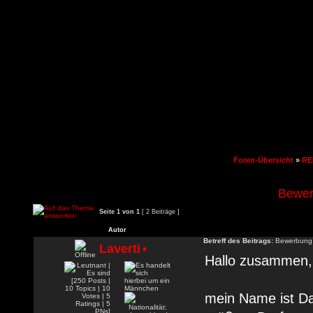
Foren-Übersicht
»
RE
Bewer
Seite
1
von
1
[ 2 Beiträge ]
Autor
Betreff des Beitrags:
Bewerbung 
Laverti
•
Hallo zusammen,
mein Name ist Dav