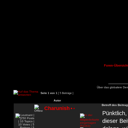
Foren-Übersich
Über das globalere De
Seite
1
von
1
[ 5 Beiträge ]
Autor
Betreff des Beitrag
Charunish
•
•
Pünktlich
dieser Be