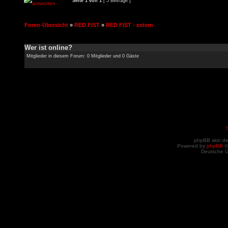
Seite
1
von
1
[ 5 Beiträge ]
Foren-Übersicht
»
RED FIST
»
RED FIST - extern
Wer ist online?
Mitglieder in diesem Forum: 0 Mitglieder und 0 Gäste
phpBB skin d
Powered by
phpBB
©
Deutsche 