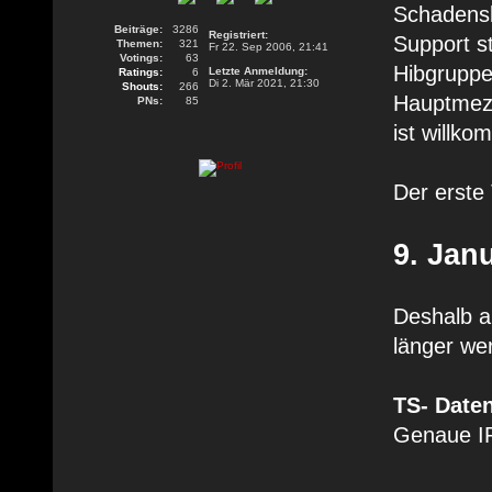
Schadensk
Beiträge:
3286
Registriert:
Support st
Themen:
321
Fr 22. Sep 2006, 21:41
Votings:
63
Hibgruppe
Letzte Anmeldung:
Ratings:
6
Di 2. Mär 2021, 21:30
Shouts:
266
Hauptmezze
PNs:
85
ist willk
Der erste
9. Jan
Deshalb a
länger we
TS- Daten
Genaue IP