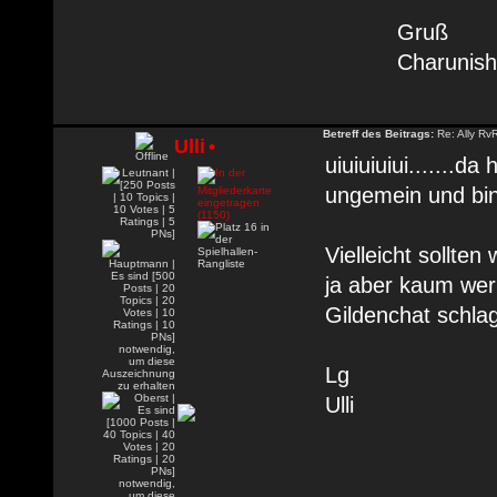
Gruß
Charunish
Betreff des Beitrags:
Re: Ally Rv
Ulli
•
uiuiuiuiui.......
ungemein und bin
Vielleicht sollte
ja aber kaum wer
Gildenchat schlag
Lg
Ulli