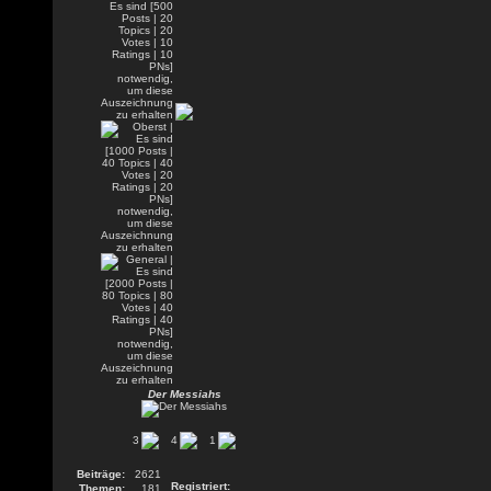
Der Messiahs
3
4
1
Beiträge:
2621
Registriert:
Themen:
181