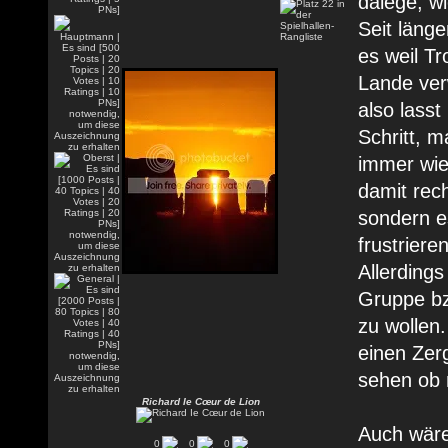
dalege, wi
Seit länge
es weil Tr
Lande ver
also lasst
Schritt, m
immer wied
damit rec
sondern es
frustriere
Allerding
Gruppe bz
zu wollen
einen Zer
sehen ob 
Richard Ie Cœur de Lion
Auch wäre
0
0
0