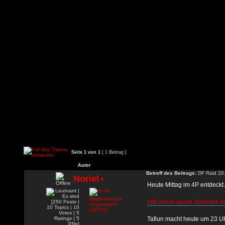
Seite
1
von
1
[ 1 Beitrag ]
Autor
Betreff des Beitrags:
DF Raid 20.
Noriel
•
Heute Mittag im 4P entdeckt.
http://daoc-guide.4players.de
Tafiun macht heute um 23 U