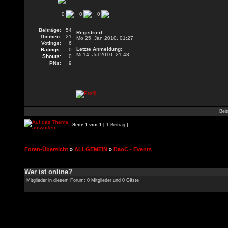
0
0
0
Beiträge:
54
Registriert:
Themen:
21
Mo 25. Jan 2010, 01:27
Votings:
6
Letzte Anmeldung:
Ratings:
0
Mi 14. Jul 2010, 21:48
Shouts:
0
PNs:
9
Beit
Seite
1
von
1
[ 1 Beitrag ]
Foren-Übersicht
»
ALLGEMEIN
»
DaoC - Events
Wer ist online?
Mitglieder in diesem Forum: 0 Mitglieder und 0 Gäste