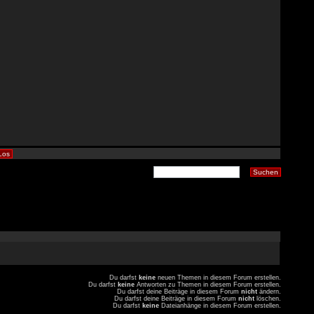
Du darfst
keine
neuen Themen in diesem Forum erstellen.
Du darfst
keine
Antworten zu Themen in diesem Forum erstellen.
Du darfst deine Beiträge in diesem Forum
nicht
ändern.
Du darfst deine Beiträge in diesem Forum
nicht
löschen.
Du darfst
keine
Dateianhänge in diesem Forum erstellen.