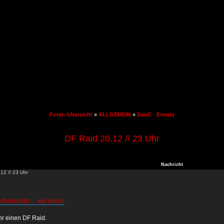
Foren-Übersicht
»
ALLGEMEIN
»
DaoC - Events
DF Raid 20.12 // 23 Uhr
Nachricht
12 // 23 Uhr
/forums/sh ... aid-albion
hr einen DF Raid.