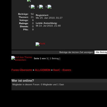
0
0
0
Beiträge:
54
Registriert:
Themen:
21
Mo 25. Jan 2010, 01:27
Votings:
6
Letzte Anmeldung:
Ratings:
0
Mi 14. Jul 2010, 21:48
Shouts:
0
PNs:
9
Beiträge der letzten Zeit anzeigen:
Seite
1
von
1
[ 1 Beitrag ]
Foren-Übersicht
»
ALLGEMEIN
»
DaoC - Events
Wer ist online?
Mitglieder in diesem Forum: 0 Mitglieder und 1 Gast