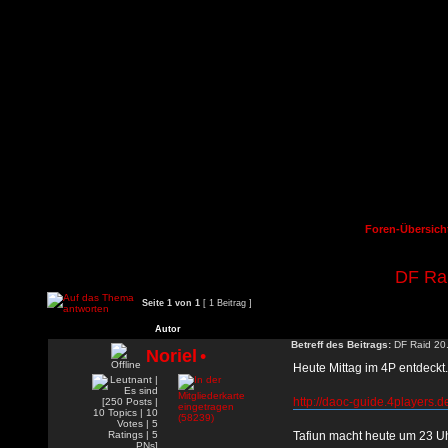
Foren-Übersich
DF Rai
Seite
1
von
1
[ 1 Beitrag ]
Autor
Betreff des Beitrags:
DF Raid 20.
Noriel
•
Heute Mittag im 4P entdeckt.
http://daoc-guide.4players.de
Tafiun macht heute um 23 U