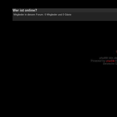
Wer ist online?
Mitglieder in diesem Forum: 0 Mitglieder und 0 Gäste
phpBB skin d
Powered by
phpBB
©
Deutsche 