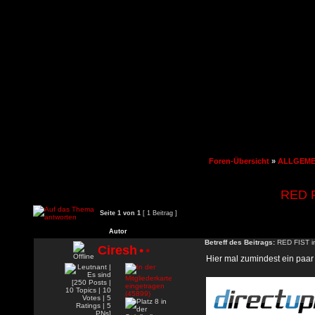
Foren-Übersicht
»
ALLGEME
RED F
Seite
1
von
1
[ 1 Beitrag ]
Autor
Betreff des Beitrags:
RED FIST im
Ciresh
•
•
Hier mal zumindest ein paar