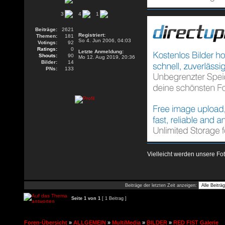
3
4
1
Beiträge:
2621
Registriert:
Themen:
181
So 4. Jun 2006, 04:03
Votings:
92
Ratings:
0
Letzte Anmeldung:
Shouts:
90
Mo 12. Aug 2019, 20:36
Bilder:
14
PNs:
133
Vielleicht werden unsere F
Beiträge der letzten Zeit anzeigen:
Seite
1
von
1
[ 1 Beitrag ]
Foren-Übersicht
»
ALLGEMEIN
»
MultiMedia
»
BILDER
»
RED FIST Galerie