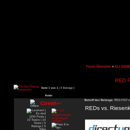
Foren-Übersicht
»
ALLGEME
RED F
Seite
1
von
1
[ 8 Beiträge ]
Autor
Betreff des Beitrags:
RED FIST i
Ciresh
•
•
REDs vs. Riesenk