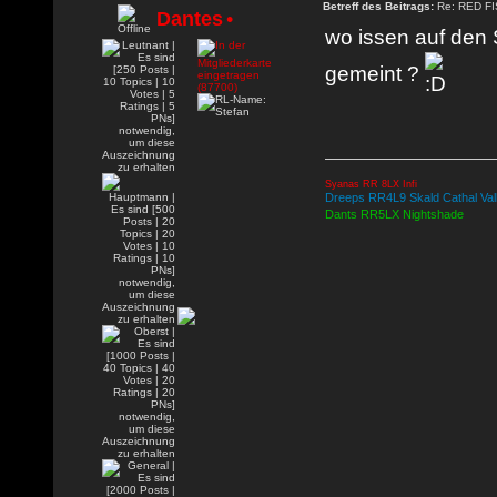
Betreff des Beitrags:
Re: RED FIS
Dantes
•
wo issen auf den
gemeint ?
Syanas RR 8LX Infi
Dreeps RR4L9 Skald Cathal Valle
Dants RR5LX Nightshade