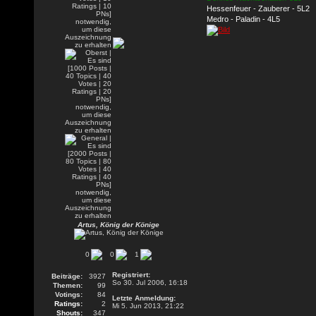
Hessenfeuer - Zauberer - 5L2
Medro - Paladin - 4L5
Artus, König der Könige
0
0
1
Registriert:
Beiträge:
3927
So 30. Jul 2006, 16:18
Themen:
99
Votings:
84
Letzte Anmeldung:
Ratings:
2
Mi 5. Jun 2013, 21:22
Shouts:
347