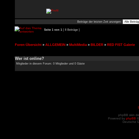
Beiträge der letzten Zeit anzeigen:
Seite
1
von
1
[ 8 Beiträge ]
Foren-Übersicht
»
ALLGEMEIN
»
MultiMedia
»
BILDER
»
RED FIST Galerie
Wer ist online?
Mitglieder in diesem Forum: 0 Mitglieder und 0 Gäste
phpBB skin d
Powered by
phpBB
©
Deutsche 