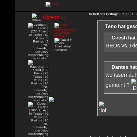
Betreff des Beitrags:
Re: RED FIS
Ciresh
•
•
Teno hat ges
Ciresh hat
REDs vs. Rie
Dantes hat
wo issen au
gemeint ?