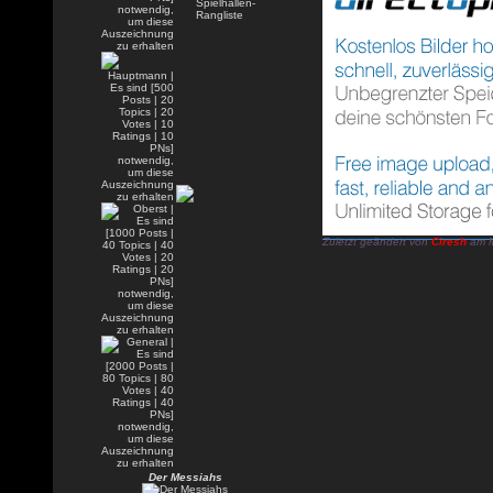
Zuletzt geändert von
Ciresh
am M
Der Messiahs