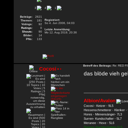
3
4
1
Beiträge:
2621
Registriert:
Themen:
181
So 4. Jun 2006, 04:03
Votings:
92
Ratings:
0
Letzte Anmeldung:
Shouts:
90
Mo 12. Aug 2019, 20:36
Bilder:
14
PNs:
133
Betreff des Beitrags:
Re: RED FIS
Cocosi
•
•
das blöde vieh g
Albion/Avalon
Cocosi - Ketzer - 9L5
Hessenschmetterer - Kleriker -
Hores - Minnensänger- 7L3
Surren- Kundschafter - 5L7
Meranee - Hexe - 5L6
Donnes-Nachtschatten-5L5