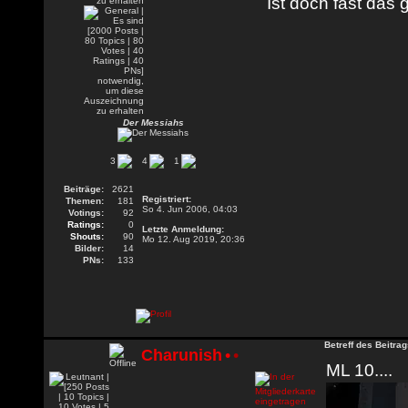
Ist doch fast das 
Der Messiahs
3
4
1
Beiträge:
2621
Registriert:
Themen:
181
So 4. Jun 2006, 04:03
Votings:
92
Ratings:
0
Letzte Anmeldung:
Shouts:
90
Mo 12. Aug 2019, 20:36
Bilder:
14
PNs:
133
Betreff des Beitrag
Charunish
•
•
ML 10....