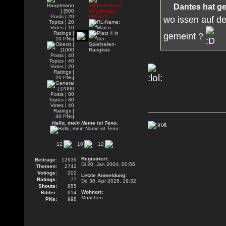
Dantes hat g
wo issen auf d
gemeint ?
Hallo, mein Name ist Teno.
12
10
12
Registriert:
Beiträge:
12639
Di 20. Jan 2004, 00:55
Themen:
2742
Votings:
202
Letzte Anmeldung:
Ratings:
77
Do 30. Apr 2026, 19:32
Shouts:
955
Wohnort:
Bilder:
614
München
PNs:
998