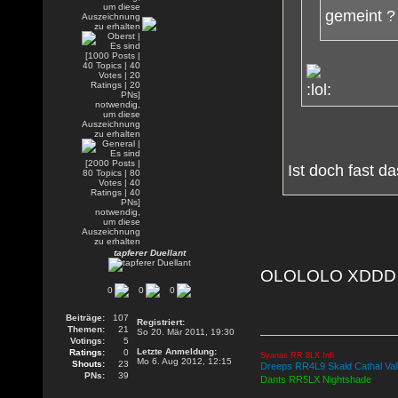
gemeint 
Ist doch fast d
tapferer Duellant
OLOLOLO XDDD
0
0
0
Beiträge:
107
Registriert:
Themen:
21
So 20. Mär 2011, 19:30
Votings:
5
Letzte Anmeldung:
Ratings:
0
Syanas RR 8LX Infi
Mo 6. Aug 2012, 12:15
Shouts:
23
Dreeps RR4L9 Skald Cathal Valle
PNs:
39
Dants RR5LX Nightshade