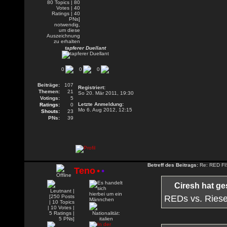
tapferer Duellant
0
0
0
Beiträge:
107
Registriert:
Themen:
21
So 20. Mär 2011, 19:30
Votings:
5
Letzte Anmeldung:
Ratings:
0
Mo 6. Aug 2012, 12:15
Shouts:
23
PNs:
39
Betreff des Beitrags:
Re: RED FIS
Teno
•
•
Ciresh hat ge
REDs vs. Riese