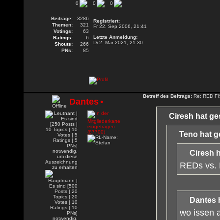
0
0
0
Beiträge:
3286
Registriert:
Themen:
321
Fr 22. Sep 2006, 21:41
Votings:
63
Letzte Anmeldung:
Ratings:
6
Di 2. Mär 2021, 21:30
Shouts:
266
PNs:
85
Betreff des Beitrags:
Re: RED FIS
Dantes
•
Ciresh hat ge
Teno hat g
Ciresh 
REDs vs. 
Dantes 
wo issen 