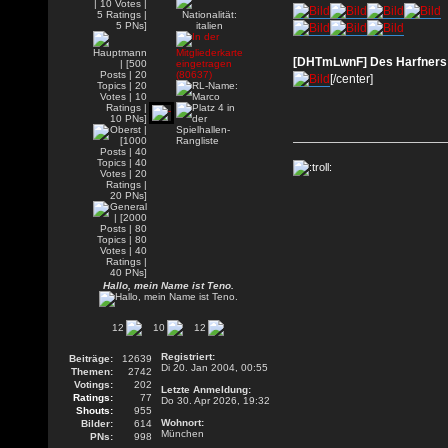
[DHTmLwnF] Des Harfners 
[/center]
Hallo, mein Name ist Teno.
12
10
12
Registriert:
Beiträge:
12639
Di 20. Jan 2004, 00:55
Themen:
2742
Votings:
202
Letzte Anmeldung:
Ratings:
77
Do 30. Apr 2026, 19:32
Shouts:
955
Wohnort:
Bilder:
614
München
PNs:
998