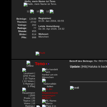
Hallo, mein Name ist Teno.
12
10
12
Registriert:
Beiträge:
12639
Di 20. Jan 2004, 00:55
Themen:
2742
Votings:
202
Letzte Anmeldung:
Ratings:
77
Do 30. Apr 2026, 19:32
Shouts:
955
Wohnort:
Bilder:
614
München
PNs:
998
Betreff des Beitrags:
Re: RED FI
Teno
•
•
Update:
[Hib] Haluka is bac