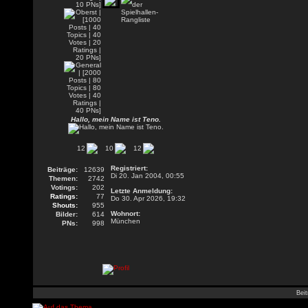
Hallo, mein Name ist Teno.
12
10
12
Registriert:
Beiträge:
12639
Di 20. Jan 2004, 00:55
Themen:
2742
Votings:
202
Letzte Anmeldung:
Ratings:
77
Do 30. Apr 2026, 19:32
Shouts:
955
Wohnort:
Bilder:
614
München
PNs:
998
Beit