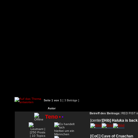
Seite
1
von
1
[ 3 Beiträge ]
Autor
Betreff des Beitrags:
RED FIST i
Teno
•
•
[center]
[Hib] Haluka is back
[CoC] Cave of Cruachan