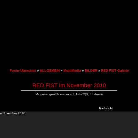
Foren-Übersicht
»
ALLGEMEIN
»
MultiMedia
»
BILDER
»
RED FIST Galerie
RED FIST im November 2010
Minnesänger-Klassenevent, Hib-CQ3, Thidranki
Nachricht
m November 2010