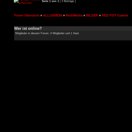
Seite
1
von
1
[ 3 Beiträge ]
Foren-Übersicht
»
ALLGEMEIN
»
MultiMedia
»
BILDER
»
RED FIST Galerie
Wer ist online?
Mitglieder in diesem Forum: 0 Mitglieder und 1 Gast