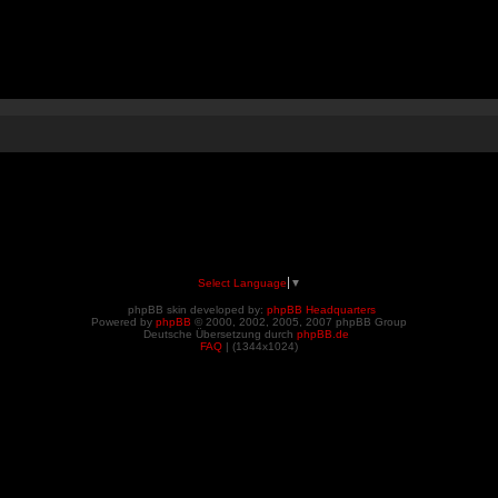
Select Language
▼
phpBB skin developed by:
phpBB Headquarters
Powered by
phpBB
© 2000, 2002, 2005, 2007 phpBB Group
Deutsche Übersetzung durch
phpBB.de
FAQ
| (
1344x1024)