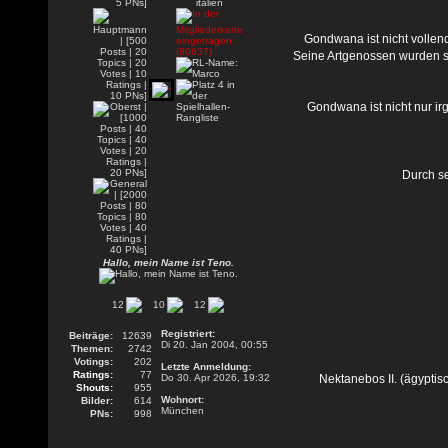
Gondwana ist nicht vollend
Seine Artgenossen wurden so
Gondwana ist nicht nur irg
Durch se
Hallo, mein Name ist Teno.
12
10
12
Registriert:
Beiträge:
12639
Di 20. Jan 2004, 00:55
Themen:
2742
Votings:
202
Letzte Anmeldung:
Ratings:
77
Do 30. Apr 2026, 19:32
Nektanebos II. (ägyptis
Shouts:
955
Wohnort:
Bilder:
614
München
PNs:
998