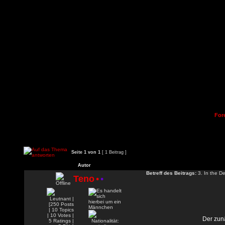
For
Seite
1
von
1
[ 1 Beitrag ]
Autor
Betreff des Beitrags:
3. In the De
Teno
•
•
Der zunä