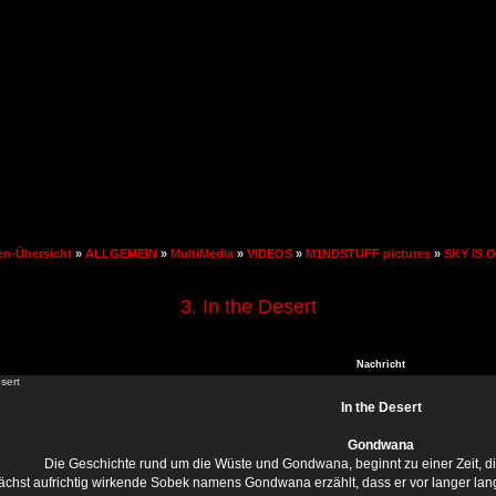
en-Übersicht
»
ALLGEMEIN
»
MultiMedia
»
VIDEOS
»
M1NDSTUFF pictures
»
SKY IS 
3. In the Desert
Nachricht
sert
In the Desert
Gondwana
Die Geschichte rund um die Wüste und Gondwana, beginnt zu einer Zeit, die n
chst aufrichtig wirkende Sobek namens Gondwana erzählt, dass er vor langer lange