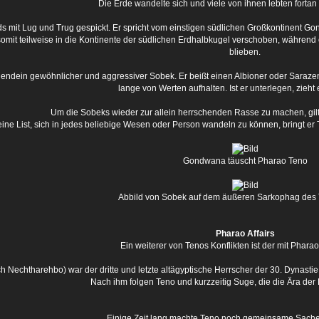
Die Erde wandelte sich und viele von ihnen lebten fortan
s mit Lug und Trug gespickt. Er spricht vom einstigen südlichen Großkontinent Gond
mit teilweise in die Kontinente der südlichen Erdhalbkugel verschoben, während er
blieben.
endein gewöhnlicher und aggressiver Sobek. Er beißt einen Albioner oder Sarazenen 
lange von Werten aufhalten. Ist er unterlegen, zieht 
Um die Sobeks wieder zur allein herrschenden Rasse zu machen, gilt
ine List, sich in jedes beliebige Wesen oder Person wandeln zu können, bringt er 
Gondwana täuscht Pharao Teno
Abbild von Sobek auf dem äußeren Sarkophag de
Pharao Affairs
Ein weiterer von Tenos Konflikten ist der mit Phar
ch Nechtharehbo) war der dritte und letzte altägyptische Herrscher der 30. Dynast
Nach ihm folgen Teno und kurzzeitig Suge, die die Ära de
Einige Zeit lang machte Teno noch gemeinsame Sache 