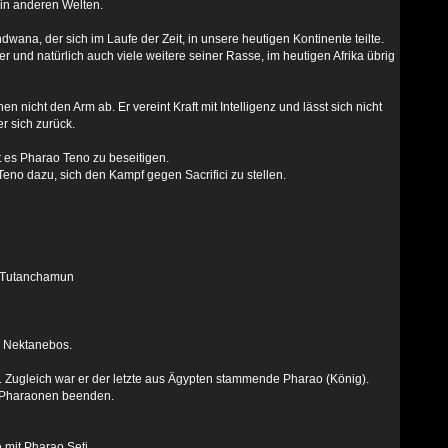
 in anderen Welten.
wana, der sich im Laufe der Zeit, in unsere heutigen Kontinente teilte.
 und natürlich auch viele weitere seiner Rasse, im heutigen Afrika übrig
nicht den Arm ab. Er vereint Kraft mit Intelligenz und lässt sich nicht
er sich zurück.
 es Pharao Teno zu beseitigen.
Teno dazu, sich den Kampf gegen Sacrifici zu stellen.
s Tutanchamun
ao Nektanebos.
ie. Zugleich war er der letzte aus Ägypten stammende Pharao (König).
r Pharaonen beenden.
mit Pharao Seti.