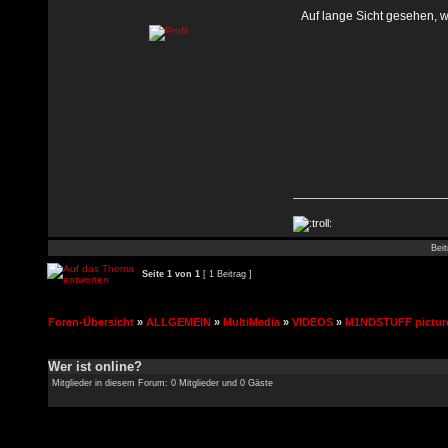
Auf lange Sicht gesehen, w
Beit
Seite
1
von
1
[ 1 Beitrag ]
Foren-Übersicht
»
ALLGEMEIN
»
MultiMedia
»
VIDEOS
»
M1NDSTUFF pictur
Wer ist online?
Mitglieder in diesem Forum: 0 Mitglieder und 0 Gäste