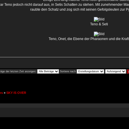
ar Teno jedoch nicht darauf aus, in Setis Schatten zu stehen. Mit zunehmender Mac
raubte den Schatz und zog sich mit seinen Gefolgsleuten zur 
Teno & Seti
Teno, Onet, die Ebene der Pharaonen und die Kra
räge der letzten Zeit anzeigen:
Sortiere nach
es
»
SKY IS OVER