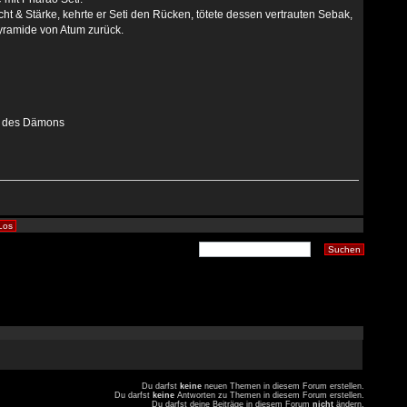
ht & Stärke, kehrte er Seti den Rücken, tötete dessen vertrauten Sebak,
Pyramide von Atum zurück.
ft des Dämons
Du darfst
keine
neuen Themen in diesem Forum erstellen.
Du darfst
keine
Antworten zu Themen in diesem Forum erstellen.
Du darfst deine Beiträge in diesem Forum
nicht
ändern.