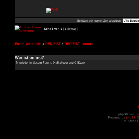
Beiträge der letzten Zeit anzeigen:
Seite
1
von
1
[ 1 Beitrag ]
Foren-Übersicht
»
RED FIST
»
RED FIST - extern
Wer ist online?
Mitglieder in diesem Forum: 0 Mitglieder und 0 Gäste
phpBB skin d
Powered by
phpBB
©
Deutsche 