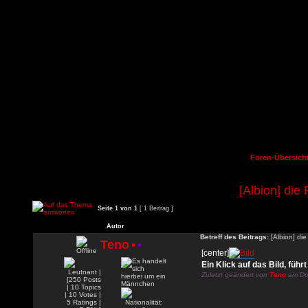
Foren-Übersich
[Albion] die 
Seite
1
von
1
[ 1 Beitrag ]
Autor
Betreff des Beitrags:
[Albion] die
Teno
•
•
[center]
Ein Klick auf das Bild, füh
Zuletzt geändert von
Teno
am Do 