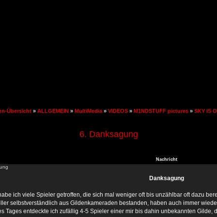
en-Übersicht
»
ALLGEMEIN
»
MultiMedia
»
VIDEOS
»
M1NDSTUFF pictures
»
SKY IS 
6. Danksagung
Nachricht
ung
Danksagung
abe ich viele Spieler getroffen, die sich mal weniger oft bis unzählbar oft dazu bere
ller selbstverständlich aus Gildenkameraden bestanden, haben auch immer wieder
es Tages entdeckte ich zufällig 4-5 Spieler einer mir bis dahin unbekannten Gilde, 