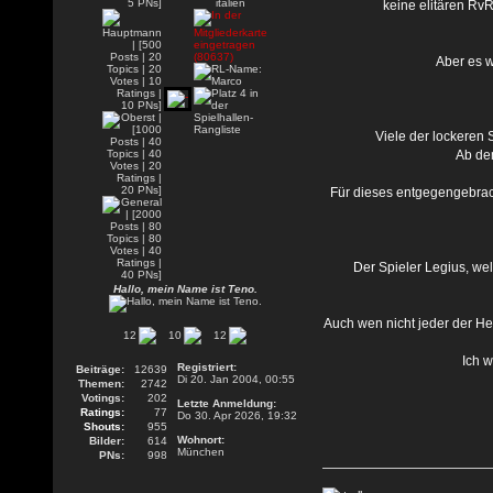
keine elitären RvR
Aber es w
Viele der lockeren 
Ab de
Für dieses entgegengebrac
Der Spieler Legius, we
Hallo, mein Name ist Teno.
Auch wen nicht jeder der He
12
10
12
Ich 
Registriert:
Beiträge:
12639
Di 20. Jan 2004, 00:55
Themen:
2742
Votings:
202
Letzte Anmeldung:
Ratings:
77
Do 30. Apr 2026, 19:32
Shouts:
955
Wohnort:
Bilder:
614
München
PNs:
998