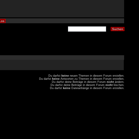
Du darfst
keine
neuen Themen in diesem Forum erstellen.
Du darfst
keine
Antworten zu Themen in diesem Forum erstellen.
Du darfst deine Beiträge in diesem Forum
nicht
ändern.
Du darfst deine Beiträge in diesem Forum
nicht
löschen.
Du darfst
keine
Dateianhänge in diesem Forum erstellen.