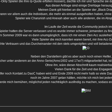
-Only Spieler die ihre rp-Quote erfüllen müssen), dachte ich mir und Sprache sie d
Aus dieser Anfrage sind einige Drehtage herau
Meinen Dank gilt hierbei an die Spieler der „Black Dra
aren vor allem auch die Individuen, die mehr als einmal ausgeholfen haben, ohn
Spieler wie Charunish und Anexah aber auch alle anderen, die im Abspa
Im Laufe der Zeit wurde die Community jedoch im
Spieler hatten die Server verlassen und es wurde immer schwerer, jemanden zu fin
m Sommer 2009 war es dann unumgänglich, dass ich mir einen 2ten Acc ausleihe
Viele Spieler die mich kannten waren bereit, mir ihre Acc
hte Vertrauen und das Durcheinander mit den stets umgestylten und voll beladene
Neben den Darstellern gibt es aber auch noch einen Helfer,
lcher unter anderem an der Anno-Serie(Anno1602 und 17xx?) mitgearbeitet hat, ist 
Ohne ihn, wäre dieser Abschnitt kaum realisierb
Vielen Dank für die Zeit und das Engagem
lfer noch Kontakt zu DaoC haben wird und Ende 2009 nicht mehr halb so viele Da
noch im Jahre 2007 getan hätten, möchte ich mich bei jede
werde mich bemühen, möglichst jeden nachträglich ausfindig zu machen, sodass er