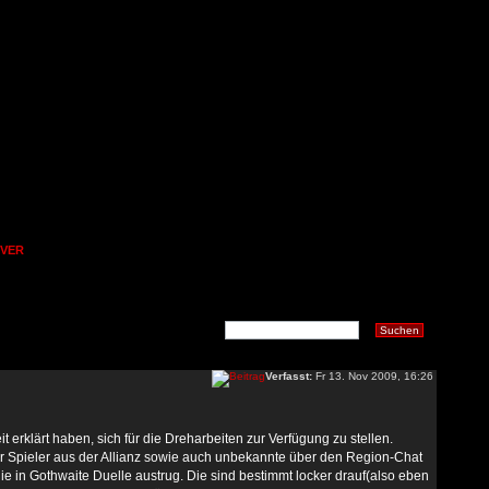
OVER
Verfasst:
Fr 13. Nov 2009, 16:26
it erklärt haben, sich für die Dreharbeiten zur Verfügung zu stellen.
 Spieler aus der Allianz sowie auch unbekannte über den Region-Chat
die in Gothwaite Duelle austrug. Die sind bestimmt locker drauf(also eben