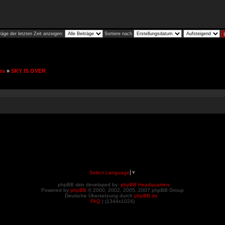
räge der letzten Zeit anzeigen:
Sortiere nach
es
»
SKY IS OVER
Select Language
▼
phpBB skin developed by:
phpBB Headquarters
Powered by
phpBB
© 2000, 2002, 2005, 2007 phpBB Group
Deutsche Übersetzung durch
phpBB.de
FAQ
| (
1344x1024)