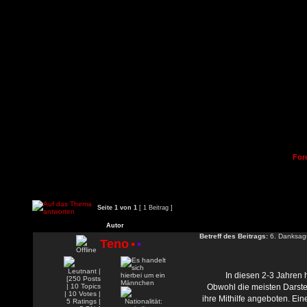
For
Seite
1
von
1
[ 1 Beitrag ]
Autor
Betreff des Beitrags:
6. Danksag
Teno
•
•
In diesen 2-3 Jahren h
Obwohl die meisten Darste
ihre Mithilfe angeboten. Ein