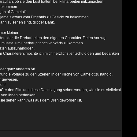
arauf an, ob sie den Lust hätten, bei Filmarbeiten mitzumachen.
sgekommen.
gon of Camelot“.
e jemals etwas vom Ergebnis zu Gesicht zu bekommen.
nn zu sehen sind, gilt der Dank.
mer kleiner.
den, der die Dreharbeiten den eigenen Charakter-Zielen Vorzug.
n musste, um überhaupt noch vorwärts zu kommen.
-Daten auszuhändigen.
n Charakteren, möchte ich mich herzlichst entschuldigen und bedanken
 der ganz anderen Art.
für die Vorlage zu den Szenen in der Kirche von Camelot zuständig.
ar gewesen.
ent.
oCer den Film und diese Danksagung sehen werden, wie sie es vielleicht
n von Ihnen bedanken.
/sie sehen kann, was aus dem Dreh geworden ist.