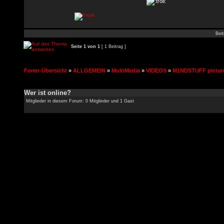
Beit
Seite
1
von
1
[ 1 Beitrag ]
Foren-Übersicht
»
ALLGEMEIN
»
MultiMedia
»
VIDEOS
»
M1NDSTUFF pictur
Wer ist online?
Mitglieder in diesem Forum: 0 Mitglieder und 1 Gast