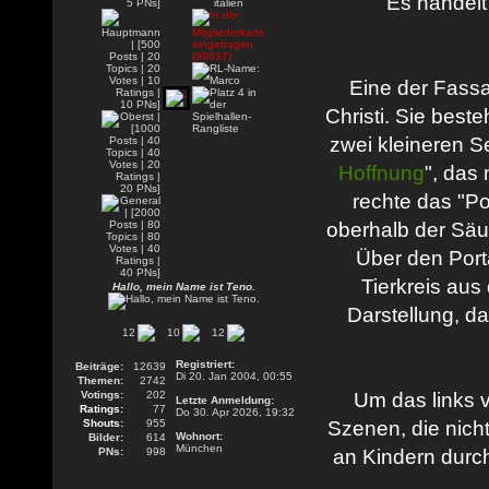
Es handelt
Eine der Fassa
Christi. Sie best
zwei kleineren Se
Hoffnung
", das 
rechte das "Po
oberhalb der Säu
Über den Port
Tierkreis aus
Hallo, mein Name ist Teno.
Darstellung, da
12
10
12
Registriert:
Beiträge:
12639
Di 20. Jan 2004, 00:55
Themen:
2742
Votings:
202
Um das links 
Letzte Anmeldung:
Ratings:
77
Do 30. Apr 2026, 19:32
Shouts:
955
Szenen, die nich
Wohnort:
Bilder:
614
München
PNs:
998
an Kindern durch