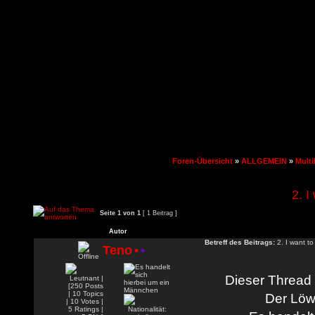
Foren-Übersicht
»
ALLGEMEIN
»
Multi
2. I
Seite
1
von
1
[ 1 Beitrag ]
Autor
Betreff des Beitrags:
2. I want to
Teno
•
•
Dieser Thread s
Der Löw