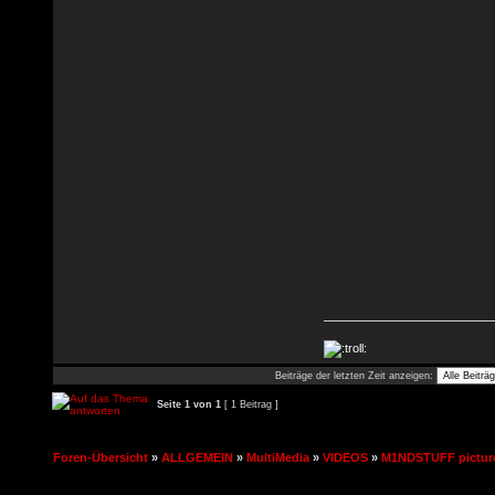
Beiträge der letzten Zeit anzeigen:
Seite
1
von
1
[ 1 Beitrag ]
Foren-Übersicht
»
ALLGEMEIN
»
MultiMedia
»
VIDEOS
»
M1NDSTUFF pictur