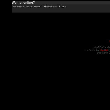
Wer ist online?
Mitglieder in diesem Forum: 0 Mitglieder und 1 Gast
phpBB skin d
Powered by
phpBB
©
Deutsche 