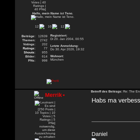
Hallo, mein Name ist Teno.
12
10
12
Registriert:
Beiträge:
12639
Di 20. Jan 2004, 00:55
Themen:
2742
Votings:
202
Letzte Anmeldung:
Ratings:
77
Do 30. Apr 2026, 19:32
Shouts:
955
Wohnort:
Bilder:
614
München
PNs:
998
Betreff des Beitrags:
Re: The En
Merrik
•
Habs ma verbess
Daniel