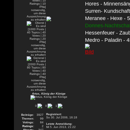
Hores - Minnensän
Surren- Kundschaft
Meranee - Hexe - 
Donnes-Nachtscha
Hessenfeuer - Zaub
Medro - Paladin - 
Artus, König der Könige
0
0
1
Registriert:
Beiträge:
3927
So 30. Jul 2006, 16:18
Themen:
99
Votings:
84
Letzte Anmeldung:
Ratings:
2
Mi 5. Jun 2013, 21:22
Shouts:
347