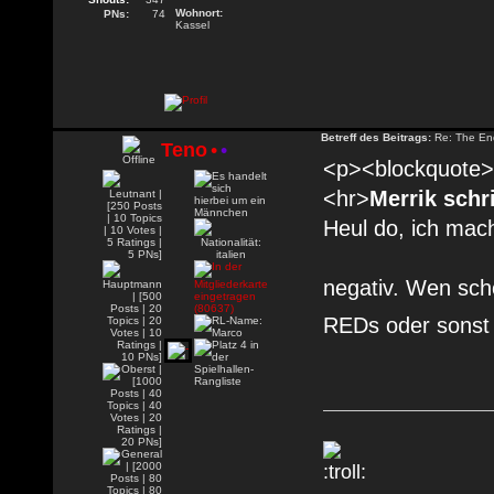
Wohnort:
PNs:
74
Kassel
Betreff des Beitrags:
Re: The En
Teno
•
•
<p><blockquote><
<hr>
Merrik schr
Heul do, ich mac
negativ. Wen sch
REDs oder sonst e