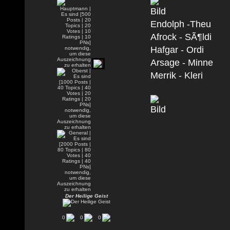
Endolph -Theu
Afrock - SÃ¶ldi
Hafgar - Ordi
Arsage - Minne
Merrik - Kleri
Der Heilige Geist
0
0
0