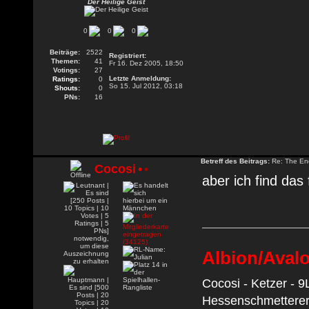
Der Heilige Geist
0
0
0
Beiträge:
2522
Registriert:
Themen:
41
Fr 16. Dez 2005, 18:50
Votings:
27
Letzte Anmeldung:
Ratings:
0
So 15. Jul 2012, 03:18
Shouts:
0
PNs:
16
Betreff des Beitrags:
Re: The En
Cocosi
•
•
aber ich find das 
Albion/Aval
Cocosi - Ketzer - 9
Hessenschmetterer 