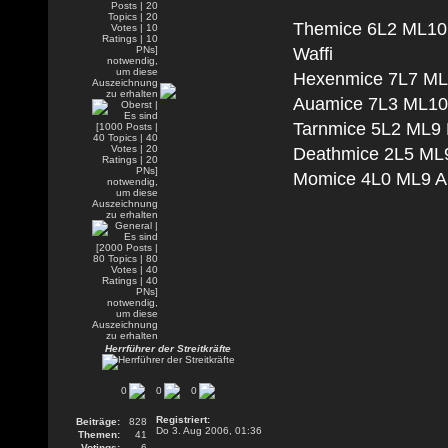
Themice 6L2 ML10 
Waffi
Hexenmice 7L7 ML1
Auamice 7L3 ML10 
Tarnmice 5L2 ML9 M
Deathmice 2L5 ML9
Momice 4L0 ML9 An
Herrführer der Streitkräfte
0
0
0
Registriert:
Beiträge:
828
Do 3. Aug 2006, 01:36
Themen:
41
Votings:
6