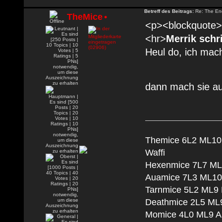
Betreff des Beitrags:
Re: The En
TheMice
•
<p><blockquote><
<hr>
Merrik schr
Heul do, ich mac
dann mach sie auc
Themice 6L2 ML10 
Waffi
Hexenmice 7L7 ML1
Auamice 7L3 ML10 
Tarnmice 5L2 ML9 M
Deathmice 2L5 ML9
Momice 4L0 ML9 An