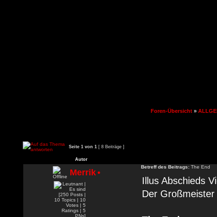
Foren-Übersicht
»
ALLGE
Seite
1
von
1
[ 8 Beiträge ]
Autor
Betreff des Beitrags:
The End
Merrik
•
Illus Abschieds V
Der Großmeister 