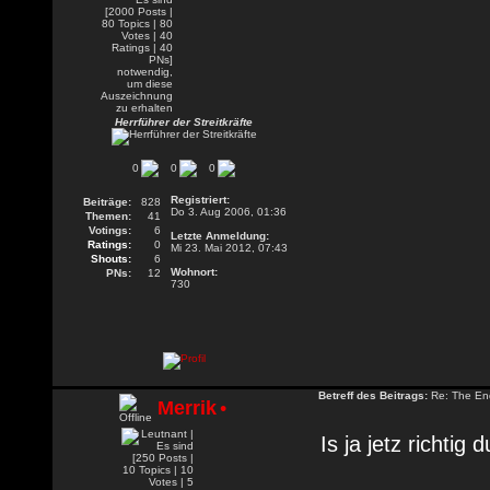
Herrführer der Streitkräfte
0
0
0
Registriert:
Beiträge:
828
Do 3. Aug 2006, 01:36
Themen:
41
Votings:
6
Letzte Anmeldung:
Ratings:
0
Mi 23. Mai 2012, 07:43
Shouts:
6
Wohnort:
PNs:
12
730
Betreff des Beitrags:
Re: The En
Merrik
•
Is ja jetz richtig