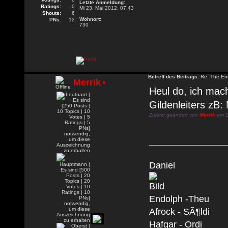
Letzte Anmeldung:
Ratings:
0
Mi 23. Mai 2012, 07:43
Shouts:
6
Wohnort:
PNs:
12
730
Betreff des Beitrags:
Re: The En
Merrik
•
Heul do, ich mac
Gildenleiters zB:
Zuletzt geändert von
Merrik
am Di
Daniel
Endolph -Theu
Afrock - SÃ¶ldi
Hafgar - Ordi