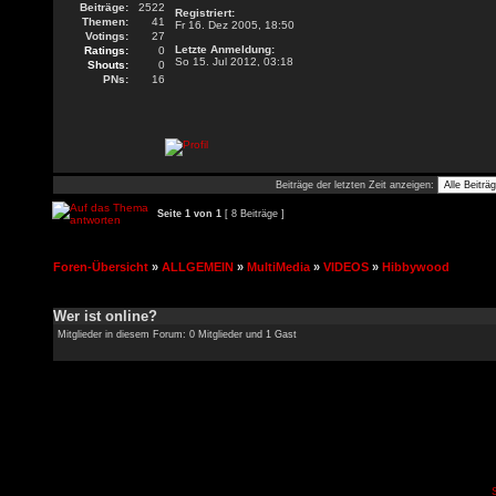
Beiträge:
2522
Registriert:
Themen:
41
Fr 16. Dez 2005, 18:50
Votings:
27
Letzte Anmeldung:
Ratings:
0
So 15. Jul 2012, 03:18
Shouts:
0
PNs:
16
Beiträge der letzten Zeit anzeigen:
Seite
1
von
1
[ 8 Beiträge ]
Foren-Übersicht
»
ALLGEMEIN
»
MultiMedia
»
VIDEOS
»
Hibbywood
Wer ist online?
Mitglieder in diesem Forum: 0 Mitglieder und 1 Gast