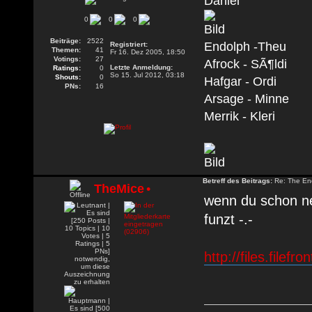
Daniel
0
0
0
Beiträge:
2522
Endolph -Theu
Registriert:
Themen:
41
Fr 16. Dez 2005, 18:50
Votings:
27
Afrock - SÃ¶ldi
Letzte Anmeldung:
Ratings:
0
So 15. Jul 2012, 03:18
Shouts:
0
Hafgar - Ordi
PNs:
16
Arsage - Minne
Merrik - Kleri
Betreff des Beitrags:
Re: The En
TheMice
•
wenn du schon ne
funzt -.-
http://files.filef