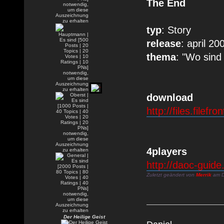
The End
typ
: Story
release
: april 20
thema
: "Wo sind
download
http://files.filef
4players
http://daoc-guid
Zuletzt geändert von
Merrik
am Di
Der Heilige Geist