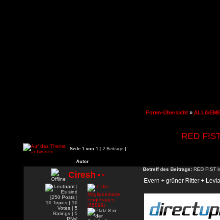
Foren-Übersicht
»
ALLGEME
RED FIST
Seite
1
von
1
[ 2 Beiträge ]
Autor
Betreff des Beitrags:
RED FIST i
Ciresh
•
•
Evern + grüner Ritter + Levi