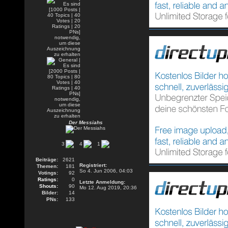
Der Messiahs
3
4
1
Beiträge:
2621
Registriert:
Themen:
181
So 4. Jun 2006, 04:03
Votings:
92
Ratings:
0
Letzte Anmeldung:
Shouts:
90
Mo 12. Aug 2019, 20:36
Bilder:
14
PNs:
133