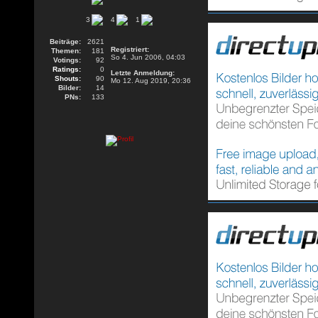
3
4
1
Beiträge:
2621
Registriert:
Themen:
181
So 4. Jun 2006, 04:03
Votings:
92
Ratings:
0
Letzte Anmeldung:
Shouts:
90
Mo 12. Aug 2019, 20:36
Bilder:
14
PNs:
133