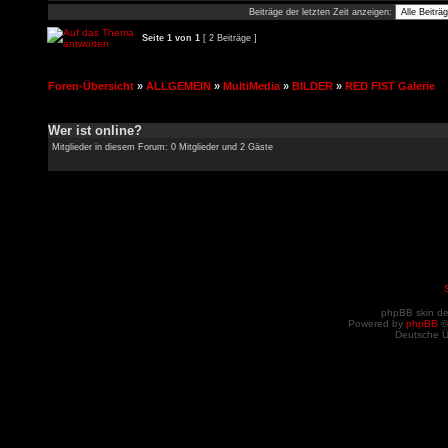
Beiträge der letzten Zeit anzeigen:
Seite
1
von
1
[ 2 Beiträge ]
Foren-Übersicht
»
ALLGEMEIN
»
MultiMedia
»
BILDER
»
RED FIST Galerie
Wer ist online?
Mitglieder in diesem Forum: 0 Mitglieder und 2 Gäste
phpBB skin d
Powered by
phpBB
©
Deutsche 