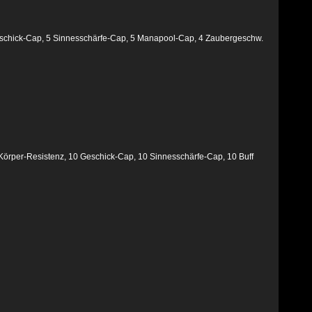
Geschick-Cap, 5 Sinnesschärfe-Cap, 5 Manapool-Cap, 4 Zaubergeschw.
1 Körper-Resistenz, 10 Geschick-Cap, 10 Sinnesschärfe-Cap, 10 Buff