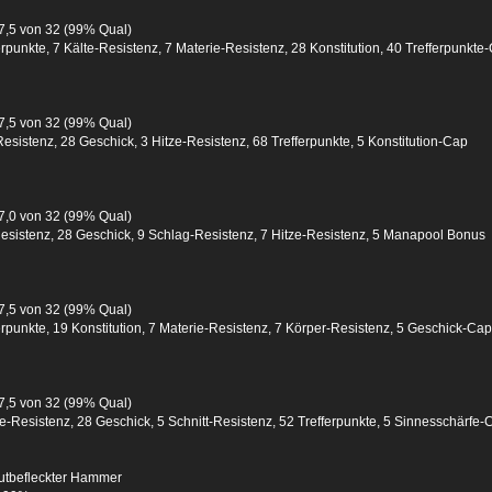
7,5 von 32 (99% Qual)
ferpunkte, 7 Kälte-Resistenz, 7 Materie-Resistenz, 28 Konstitution, 40 Trefferpunkte
7,5 von 32 (99% Qual)
-Resistenz, 28 Geschick, 3 Hitze-Resistenz, 68 Trefferpunkte, 5 Konstitution-Cap
7,0 von 32 (99% Qual)
Resistenz, 28 Geschick, 9 Schlag-Resistenz, 7 Hitze-Resistenz, 5 Manapool Bonus
7,5 von 32 (99% Qual)
ferpunkte, 19 Konstitution, 7 Materie-Resistenz, 7 Körper-Resistenz, 5 Geschick-Cap
7,5 von 32 (99% Qual)
ie-Resistenz, 28 Geschick, 5 Schnitt-Resistenz, 52 Trefferpunkte, 5 Sinnesschärfe-
utbefleckter Hammer