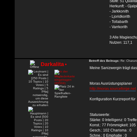
Stufe: 51 Quali
Herkunft: - Gjalp
- Jarkkonith
- Ljoridkorith
- Tollabarth
- Varrkorith
3 Alle Magiesch
Nutzen: 117,1
Betreff des Beitrags:
Re: Charun
Darkalita
•
Meine Sanizwergin trägt das
Moras Ausrüstungsplaner
http://moras.sourceforge.net
Konfiguration Kurzreport für
Statuswerte:
Stärke: 0 Intelligenz: 0 Treff
Konst.: 77 Frömmigkeit: 105 
Gesch.: 102 Charisma : 0
Schne.: 0 Emphatie : 0