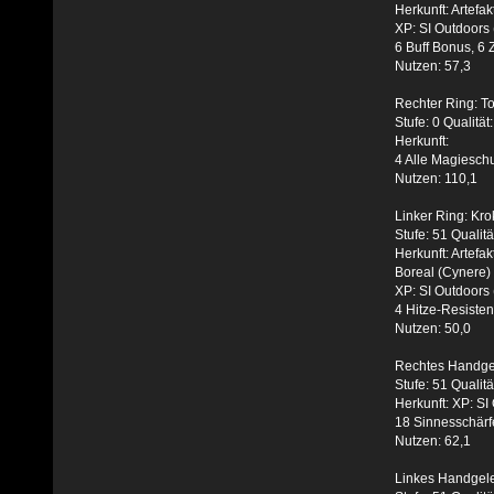
Herkunft: Artefak
XP: SI Outdoors 
6 Buff Bonus, 6
Nutzen: 57,3
Rechter Ring: T
Stufe: 0 Qualitä
Herkunft:
4 Alle Magieschu
Nutzen: 110,1
Linker Ring: Kro
Stufe: 51 Quali
Herkunft: Artefa
Boreal (Cynere)
XP: SI Outdoors 
4 Hitze-Resisten
Nutzen: 50,0
Rechtes Handgel
Stufe: 51 Quali
Herkunft: XP: SI
18 Sinnesschärf
Nutzen: 62,1
Linkes Handgele