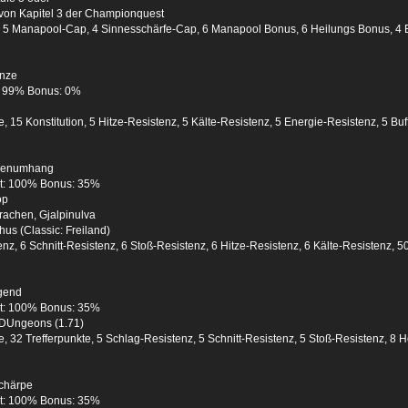
von Kapitel 3 der Championquest
 5 Manapool-Cap, 4 Sinnesschärfe-Cap, 6 Manapool Bonus, 6 Heilungs Bonus, 4
anze
t: 99% Bonus: 0%
, 15 Konstitution, 5 Hitze-Resistenz, 5 Kälte-Resistenz, 5 Energie-Resistenz, 5 Bu
menumhang
tät: 100% Bonus: 35%
op
achen, Gjalpinulva
us (Classic: Freiland)
nz, 6 Schnitt-Resistenz, 6 Stoß-Resistenz, 6 Hitze-Resistenz, 6 Kälte-Resistenz, 
ugend
tät: 100% Bonus: 35%
I DUngeons (1.71)
, 32 Trefferpunkte, 5 Schlag-Resistenz, 5 Schnitt-Resistenz, 5 Stoß-Resistenz, 8 
Schärpe
tät: 100% Bonus: 35%