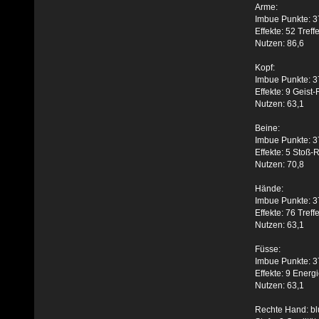
Arme:
Imbue Punkte: 3
Effekte: 52 Tref
Nutzen: 86,6
Kopf:
Imbue Punkte: 3
Effekte: 9 Geist
Nutzen: 63,1
Beine:
Imbue Punkte: 3
Effekte: 5 Stoß-
Nutzen: 70,8
Hände:
Imbue Punkte: 3
Effekte: 76 Tref
Nutzen: 63,1
Füsse:
Imbue Punkte: 3
Effekte: 9 Energ
Nutzen: 63,1
Rechte Hand: bl