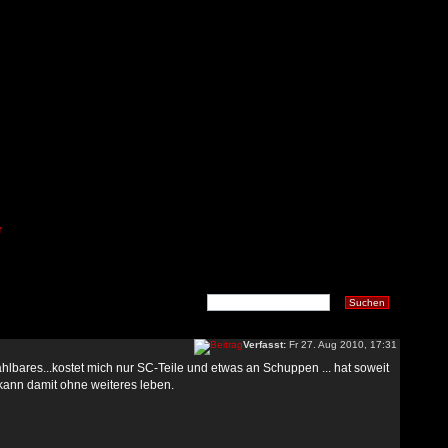
r
Verfasst:
Fr 27. Aug 2010, 17:31
hlbares...kostet mich nur SC-Teile und etwas an Schuppen ... hat soweit
 kann damit ohne weiteres leben.