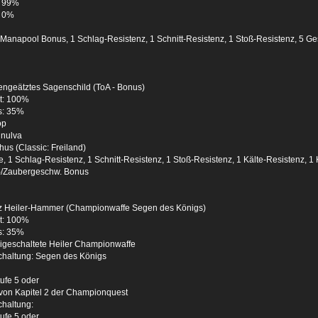
t: 99%
: 0%
 Manapool Bonus, 1 Schlag-Resistenz, 1 Schnitt-Resistenz, 1 Stoß-Resistenz, 5 
engeätztes Sagenschild (ToA - Bonus)
ät: 100%
s: 35%
op
inulva
us (Classic: Freiland)
, 1 Schlag-Resistenz, 1 Schnitt-Resistenz, 1 Stoß-Resistenz, 1 Kälte-Resistenz, 
-/Zaubergeschw. Bonus
z Heiler-Hammer (Championwaffe Segen des Königs)
ät: 100%
s: 35%
reigeschaltete Heiler Championwaffe
schaltung: Segen des Königs
ufe 5 oder
von Kapitel 2 der Championquest
chaltung:
ufe 5 oder