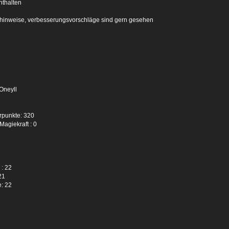
nthalten
ik, hinweise, verbesserungsvorschläge sind gern gesehen
 Oneyll
erpunkte: 320
Magiekraft : 0
 : 22
21
e: 22