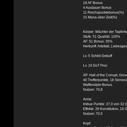
16 AF Bonus
4 Ausdauer Bonus
11 Reichspunktebonus(%)
15 Mana-über-Zeit(%)
Körper: Wächter der Tapferke
Stufe: 51 Qualität: 100%
AF: 51 Bonus: 35%
Herkunft: Artefakt, Liebesge
Lv. 5 Schild-Debuff
Lv. 10 DoT Proc
XP: Hall of the Corrupt, Gr
40 Trefferpunkte, 18 Sinne
Waffenstyle-Bonus
Nutzen: 70,8
Arme:
Imbue Punkte: 37,0 von 32 
Effekte: 28 Konstitution, 16
Nutzen: 70,5
Kopf: