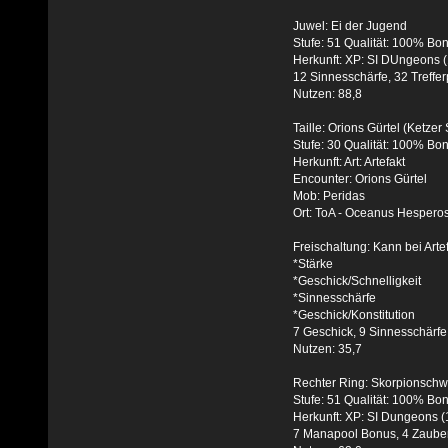
Juwel: Ei der Jugend
Stufe: 51 Qualität: 100% Bo
Herkunft: XP: SI DUngeons (
12 Sinnesschärfe, 32 Treffe
Nutzen: 88,8
Taille: Orions Gürtel (Ketzer
Stufe: 30 Qualität: 100% Bo
Herkunft: Art: Artefakt
Encounter: Orions Gürtel
Mob: Peridas
Ort: ToA - Oceanus Hesperos 
Freischaltung: Kann bei Art
*Stärke
*Geschick/Schnelligkeit
*Sinnesschärfe
*Geschick/Konstitution
7 Geschick, 9 Sinnesschärf
Nutzen: 35,7
Rechter Ring: Skorpionschw
Stufe: 51 Qualität: 100% Bo
Herkunft: XP: SI Dungeons (
7 Manapool Bonus, 4 Zauber