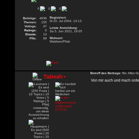
0
0
0
Registriert:
Beiträge:
4636
Di 20. Jul 2004, 13:13
Themen:
155
Votings:
47
Letzte Anmeldung:
Ratings:
0
Sa 5. Jun 2021, 19:05
Shouts:
13
Wohnort:
PNs:
68
Waldsee/Pfalz
Betreff des Beitrags:
Re: Alles G
Tabeah
•
Von mir auch und mach orden