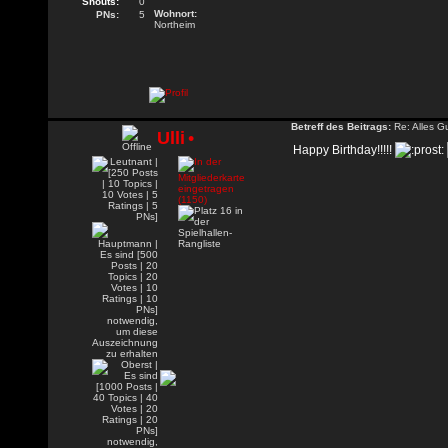
Shouts:
0
Wohnort:
PNs:
5
Northeim
Betreff des Beitrags:
Re: Alles G
Ulli
•
Happy Birthday!!!!!