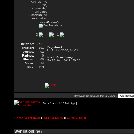
Der Messiahs
3
4
1
Beiträge:
2621
Registriert:
Themen:
181
So 4. Jun 2006, 04:03
Votings:
92
Ratings:
0
Letzte Anmeldung:
Shouts:
90
Mo 12. Aug 2019, 20:36
Bilder:
14
PNs:
133
Beiträge der letzten Zeit anzeigen:
Seite
1
von
1
[ 7 Beiträge ]
Foren-Übersicht
»
ALLGEMEIN
»
GRATZ MIR!
Wer ist online?