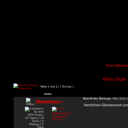
Foren-Übersic
Alles Gute
Seite
1
von
1
[ 7 Beiträge ]
Autor
Betreff des Beitrags:
Alles Gute 
Menelaos
•
•
Herzlichen Glückwunsch zu