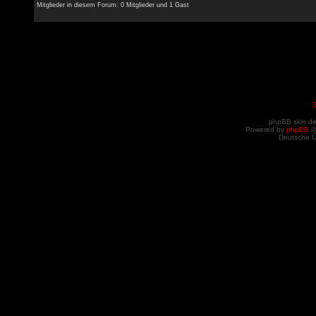
Mitglieder in diesem Forum: 0 Mitglieder und 1 Gast
phpBB skin d
Powered by
phpBB
©
Deutsche 