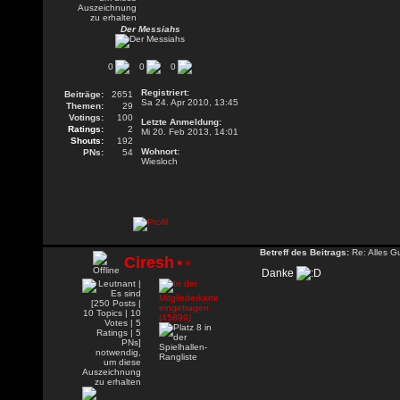
Der Messiahs
0
0
0
Registriert:
Beiträge:
2651
Sa 24. Apr 2010, 13:45
Themen:
29
Votings:
100
Letzte Anmeldung:
Ratings:
2
Mi 20. Feb 2013, 14:01
Shouts:
192
Wohnort:
PNs:
54
Wiesloch
Betreff des Beitrags:
Re: Alles G
Ciresh
•
•
Danke