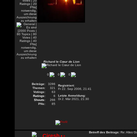
Richard Ie Cœur de Lion
0
0
0
Beiträge:
3286
Registriert:
Themen:
321
Fr 22. Sep 2006, 21:41
Votings:
63
Letzte Anmeldung:
Ratings:
6
Di 2. Mär 2021, 21:30
Shouts:
266
PNs:
85
Betreff des Beitrags:
Re: Alles G
Ciresh
•
•