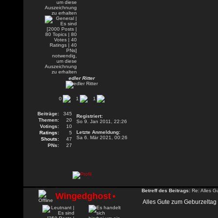
edler Ritter
0
1
1
Beiträge:
345
Registriert:
Themen:
20
So 9. Jan 2011, 22:26
Votings:
10
Letzte Anmeldung:
Ratings:
5
Sa 6. Mär 2021, 00:26
Shouts:
47
PNs:
27
Betreff des Beitrags:
Re: Alles G
Wingedghost
•
Alles Gute zum Geburzeltag