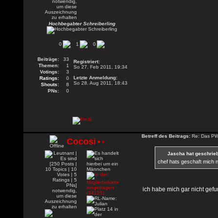
Hochbegabter Schreiberling
0
1
0
Beiträge:
33
Registriert:
Themen:
1
So 27. Feb 2011, 19:34
Votings:
3
Letzte Anmeldung:
Ratings:
0
So 28. Aug 2011, 18:43
Shouts:
8
PNs:
0
Betreff des Beitrags:
Re: Das PW-
Cocosi
•
•
Jascha hat geschrie
chef hats geschaft mich n
ich habe mich gar nicht gef