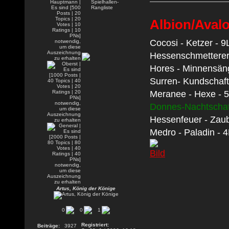
Albion/Aval
Cocosi - Ketzer - 9
Hessenschmetterer 
Hores - Minnensän
Surren- Kundschaft
Meranee - Hexe - 
Donnes-Nachtscha
Hessenfeuer - Zaub
Medro - Paladin - 
Artus, König der Könige
0
0
1
Registriert:
Beiträge:
3927