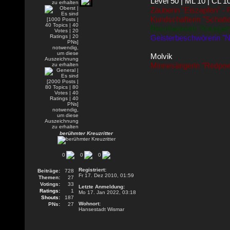
Level 50 | ML 10 | CL 1
Zauberin "Eiszapfen" -
Kundschafterin "Schatt
Beschwörerin "Knusperf
Geisterbeschwörerin "N
Molvik
Minnesängerin "Redpow
berühmter Kreuzritter
0
0
0
Registriert:
Beiträge:
728
Fr 17. Dez 2010, 01:59
Themen:
27
Votings:
33
Letzte Anmeldung:
Ratings:
1
Mo 17. Jan 2022, 03:18
Shouts:
187
Wohnort:
PNs:
27
Hansestadt Wismar