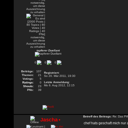
tapferer Duellant
0
0
0
Beiträge:
107
Registriert:
Themen:
21
So 20. Mär 2011, 19:30
Votings:
5
Letzte Anmeldung:
Ratings:
0
Mo 6. Aug 2012, 12:15
Shouts:
23
PNs:
39
Betreff des Beitrags:
Re: Das PW-
Jascha
•
chef hats geschaft mich nur 