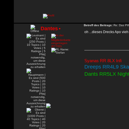
Betreff des Beitrags:
Re: Das PW-
Dantes
•
oh ...dieses Drecks Apo vie
Syanas RR 8LX Infi
Dreeps RR4L9 Skald
Dants RR5LX Nigh