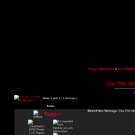
Foren-Übersicht
»
ALLGEME
Das PW-Alli
Seite
1
von
1
[ 6 Beiträge ]
Autor
Betreff des Beitrags:
Das PW-Alli
Teno
•
•