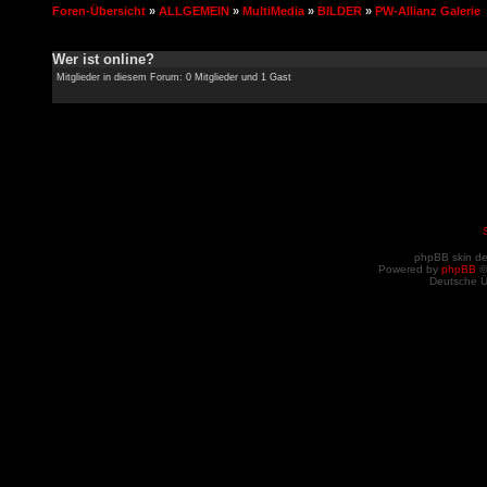
Foren-Übersicht
»
ALLGEMEIN
»
MultiMedia
»
BILDER
»
PW-Allianz Galerie
Wer ist online?
Mitglieder in diesem Forum: 0 Mitglieder und 1 Gast
phpBB skin d
Powered by
phpBB
©
Deutsche 