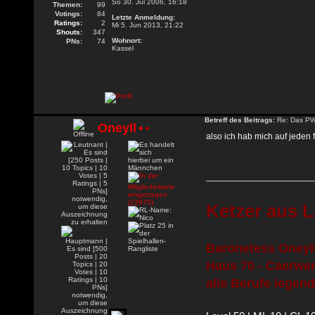
So 30. Jul 2006, 16:18
Themen:
99
Votings:
84
Letzte Anmeldung:
Ratings:
2
Mi 5. Jun 2013, 21:22
Shouts:
347
Wohnort:
PNs:
74
Kassel
Betreff des Beitrags:
Re: Das PW-
Oneyll
•
•
also ich hab mich auf jeden
Ketzer aus L
Baronetess Oneyll
Haus 70 - Caerwen
alle Berufe legend