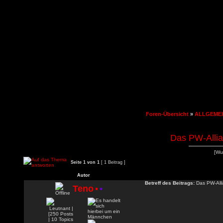
Foren-Übersicht
»
ALLGEME
Das PW-Allia
[Wu
Seite
1
von
1
[ 1 Beitrag ]
Autor
Betreff des Beitrags:
Das PW-Alli
Teno
•
•