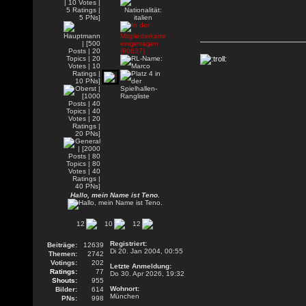
Hallo, mein Name ist Teno.
12
10
12
Registriert:
Beiträge:
12639
Di 20. Jan 2004, 00:55
Themen:
2742
Votings:
202
Letzte Anmeldung:
Ratings:
77
Do 30. Apr 2026, 19:32
Shouts:
955
Wohnort:
Bilder:
614
München
PNs:
998