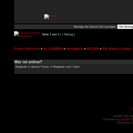
Beiträge der letzten Zeit anzeigen:
Seite
1
von
1
[ 1 Beitrag ]
Foren-Übersicht
»
ALLGEMEIN
»
MultiMedia
»
BILDER
»
PW-Allianz Galerie
Wer ist online?
Mitglieder in diesem Forum: 0 Mitglieder und 1 Gast
phpBB skin d
Powered by
phpBB
©
Deutsche 