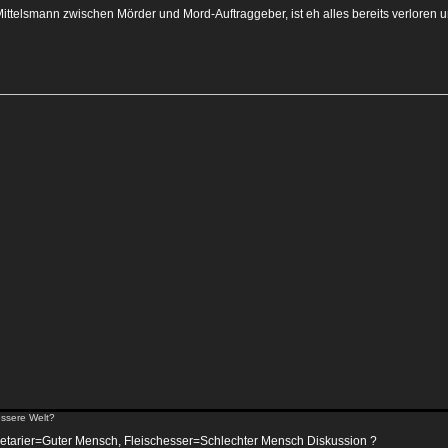
ittelsmann zwischen Mörder und Mord-Auftraggeber, ist eh alles bereits verloren un
ssere Welt?
getarier=Guter Mensch, Fleischesser=Schlechter Mensch Diskussion ?