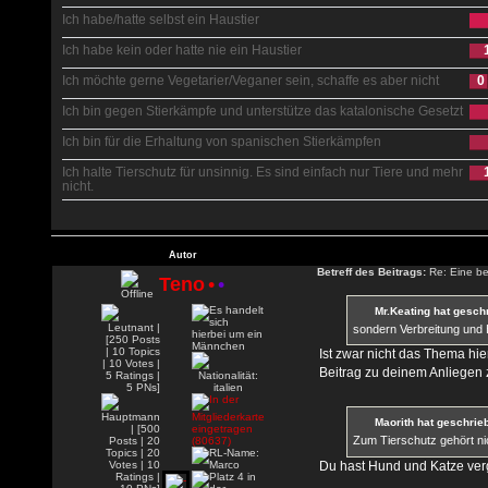
Ich habe/hatte selbst ein Haustier
Ich habe kein oder hatte nie ein Haustier
Ich möchte gerne Vegetarier/Veganer sein, schaffe es aber nicht
0
Ich bin gegen Stierkämpfe und unterstütze das katalonische Gesetzt
Ich bin für die Erhaltung von spanischen Stierkämpfen
Ich halte Tierschutz für unsinnig. Es sind einfach nur Tiere und mehr
nicht.
Autor
Betreff des Beitrags:
Re: Eine be
Teno
•
•
Mr.Keating hat gesch
sondern Verbreitung und 
Ist zwar nicht das Thema hie
Beitrag zu deinem Anliegen z
Maorith hat geschrie
Zum Tierschutz gehört ni
Du hast Hund und Katze ver