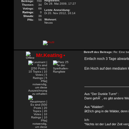
Registriert:
Beiträge:
700
Do 28. Mai 2009, 17:27
Themen:
34
Votings:
66
Letzte Anmeldung:
Ratings:
0
Di 20. Nov 2012, 16:14
Shouts:
36
Wohnort:
PNs:
56
Neuss
Betreff des Beitrags:
Re: Eine be
Mr.Keating
•
Einfach noch 3 Tage abwarte
Ein Hoch auf den medialen
Aus "Der Dunkle Turm" :
Dann gehÂ´ , es gibt andere Wel
Aus "Walden":
â€žIch ging in die Wälder, denn
Ich:
"Nichts ist der Lauf der Zeit ve