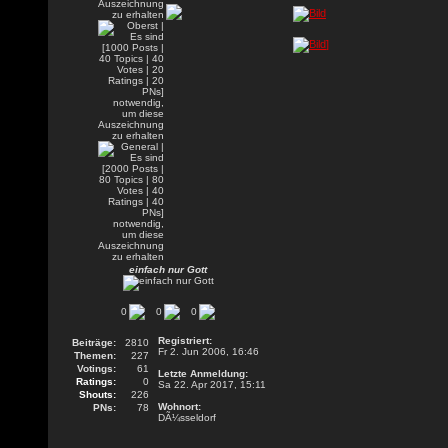
]
einfach nur Gott
0
0
0
Registriert:
Beiträge:
2810
Fr 2. Jun 2006, 16:46
Themen:
227
Votings:
61
Letzte Anmeldung:
Ratings:
0
Sa 22. Apr 2017, 15:11
Shouts:
226
Wohnort:
PNs:
78
DÃ¼sseldorf