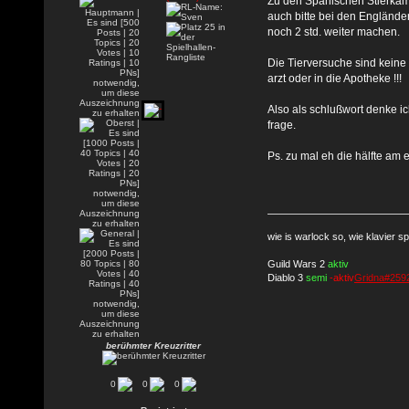
Zu den Spanischen Stierkämpf
auch bitte bei den Engländer
noch 2 std. weiter machen.
Die Tierversuche sind keine 
arzt oder in die Apotheke !!!
Also als schlußwort denke ic
frage.
Ps. zu mal eh die hälfte am 
wie is warlock so, wie klavier sp
Guild Wars 2
aktiv
Diablo 3
semi
-aktiv
Gridna#259
berühmter Kreuzritter
0
0
0