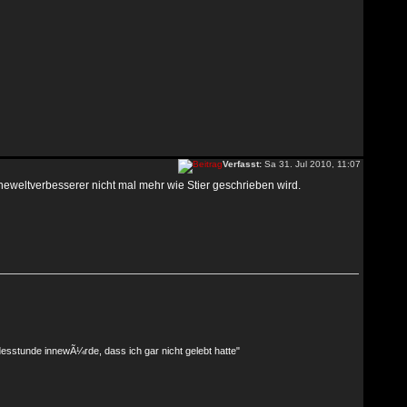
Verfasst:
Sa 31. Jul 2010, 11:07
eweltverbesserer nicht mal mehr wie Stier geschrieben wird.
desstunde innewÃ¼rde, dass ich gar nicht gelebt hatte"