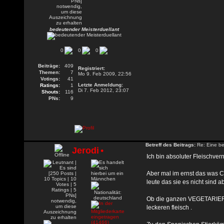
bedeutender Meisterduellant
0
0
0
Beiträge:
409
Registriert:
Themen:
7
Mo 9. Feb 2009, 22:56
Votings:
41
Letzte Anmeldung:
Ratings:
1
Di 7. Feb 2012, 23:07
Shouts:
116
PNs:
9
Betreff des Beitrags:
Re: Eine be
Jerodi
•
Ich bin absoluter Fleischvern
Aber mal im ernst das was Ch
leute das sie es nicht sind
Ob die ganzen VEGETARIER a
leckeren fleisch .