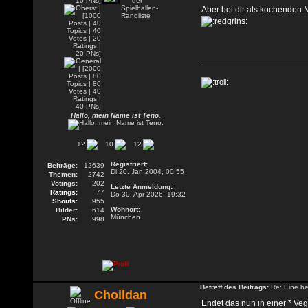
Aber bei dir als kochenden M
Hallo, mein Name ist Teno.
12
10
12
Registriert:
Beiträge:
12639
Di 20. Jan 2004, 00:55
Themen:
2742
Votings:
202
Letzte Anmeldung:
Ratings:
77
Do 30. Apr 2026, 19:32
Shouts:
955
Wohnort:
Bilder:
614
München
PNs:
998
Betreff des Beitrags:
Re: Eine be
Choildan
Endet das nun in einer * Ve