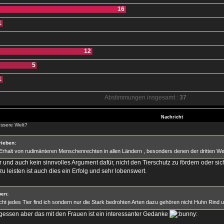
16
1
12
5
1
Abstimmungen insgesamt :
37
Nachricht
ssere Welt?
rieben:
Erhalt von rudimänteren Menschenrechten in allen Ländern , besonders denen der dritten Wel
r und auch kein sinnvolles Argument dafür, nicht den Tierschutz zu fördern oder sic
u leisten ist auch dies ein Erfolg und sehr lobenswert.
ben:
cht jedes Tier find ich sondern nur die Stark bedrohten Arten dazu gehören nicht Huhn Rin
gessen aber das mit den Frauen ist ein interessanter Gedanke