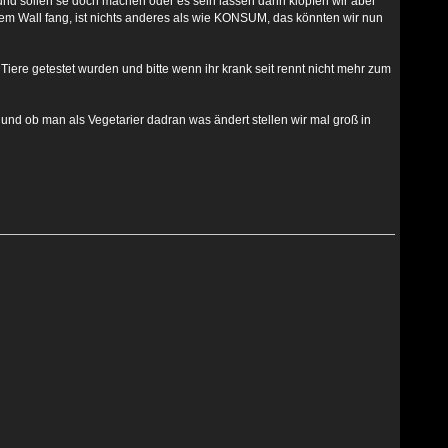
 und sollen se doch machen oder es sein lassen dann klopfen wir aber
hrem Wall fang, ist nichts anderes als wie KONSUM, das könnten wir nun
iere getestet wurden und bitte wenn ihr krank seit rennt nicht mehr zum
n und ob man als Vegetarier dadran was ändert stellen wir mal groß in