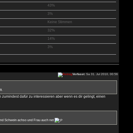
43%
3%
Keine Stimmen
32%
14%
3%
Verfasst:
Sa 31. Jul 2010, 00:56
t.
h zumindest dafür zu interessieren aber wenn es dir gelingt, einen
d und Schwein achso und Frau auch net