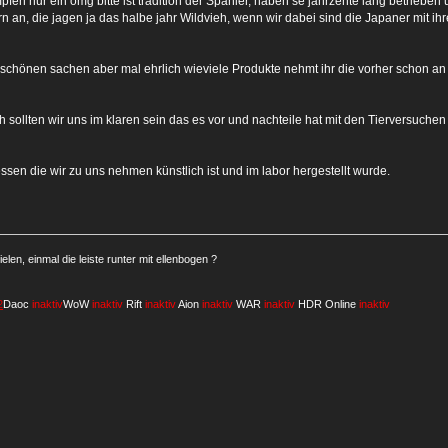
en nur ein omg bitte ist tradition der Spanier, haben se jahrzente lang betrieben
n an, die jagen ja das halbe jahr Wildvieh, wenn wir dabei sind die Japaner mit i
schönen sachen aber mal ehrlich wieviele Produkte nehmt ihr die vorher schon an T
h sollten wir uns im klaren sein das es vor und nachteile hat mit den Tierversuche
essen die wir zu uns nehmen künstlich ist und im labor hergestellt wurde.
ielen, einmal die leiste runter mit ellenbogen ?
2
Daoc
inaktiv
WoW
inaktiv
Rift
inaktiv
Aion
inaktiv
WAR
inaktiv
HDR Online
inaktiv