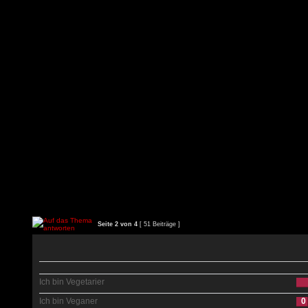
Seite
2
von
4
[ 51 Beiträge ]
Ich bin Vegetarier
Ich bin Veganer
0