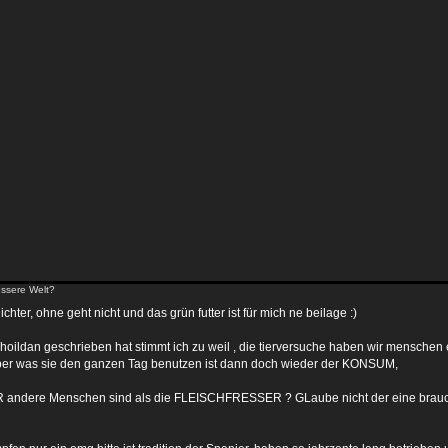
ssere Welt?
ichter, ohne geht nicht und das grün futter ist für mich ne beilage :)
oildan geschrieben hat stimmt ich zu weil , die tierversuche haben wir menschen e
 aber was sie den ganzen Tag benutzen ist dann doch wieder der KONSUM,
ndere Menschen sind als die FLEISCHFRESSER ? GLaube nicht der eine brauchts d