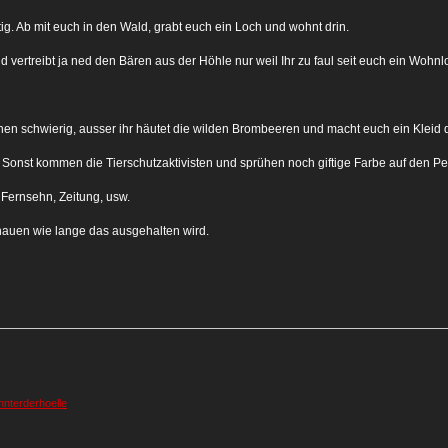
g. Ab mit euch in den Wald, grabt euch ein Loch und wohnt drin.
 vertreibt ja ned den Bären aus der Höhle nur weil Ihr zu faul seit euch ein Wohn
chen schwierig, ausser ihr häutet die wilden Brombeeren und macht euch ein Kleid 
. Sonst kommen die Tierschutzaktivisten und sprühen noch giftige Farbe auf den Pe
 Fernsehn, Zeitung, usw.
hauen wie lange das ausgehalten wird.
nterderhoelle