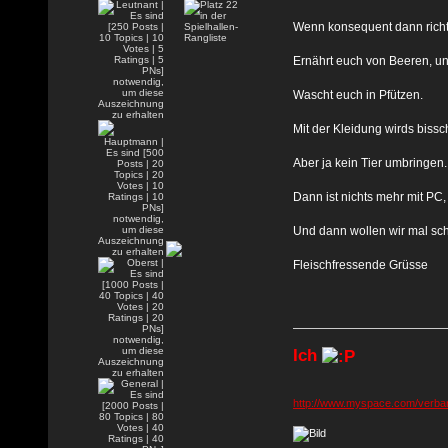
Wenn konsequent dann richti
Ernährt euch von Beeren, und
Wascht euch in Pfützen.
Mit der Kleidung wirds biss
Aber ja kein Tier umbringen
Dann ist nichts mehr mit PC,
Und dann wollen wir mal sc
Fleischfressende Grüsse
Ich
http://www.myspace.com/verban