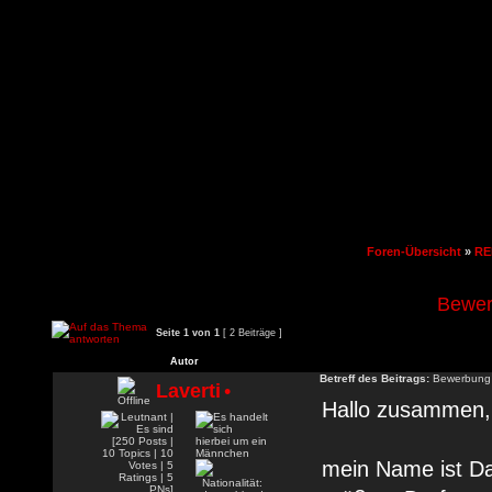
Foren-Übersicht
»
RE
Bewer
Seite
1
von
1
[ 2 Beiträge ]
Autor
Betreff des Beitrags:
Bewerbung 
Laverti
•
Hallo zusammen,
mein Name ist Dav