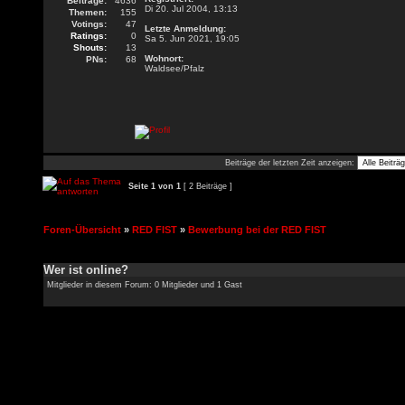
Beiträge:
4636
Di 20. Jul 2004, 13:13
Themen:
155
Votings:
47
Letzte Anmeldung:
Ratings:
0
Sa 5. Jun 2021, 19:05
Shouts:
13
Wohnort:
PNs:
68
Waldsee/Pfalz
Beiträge der letzten Zeit anzeigen:
Seite
1
von
1
[ 2 Beiträge ]
Foren-Übersicht
»
RED FIST
»
Bewerbung bei der RED FIST
Wer ist online?
Mitglieder in diesem Forum: 0 Mitglieder und 1 Gast