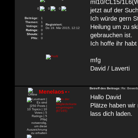
ml10/CL15/1L6(WO
0
0
0
jetzt auf der Suc
Ich würde gern St
Beiträge:
1
Themen:
1
Registriert:
Heilung um zu ski
Votings:
0
Do 19. Mär 2015, 12:12
Ratings:
0
gebrauchen ist.
Shouts:
0
PNs:
0
Ich hoffe ihr habt
mfg
David / Laverti
Betreff des Beitrags:
Re: Bewerbu
Menelaos
•
•
Hallo David
Plätze haben wir
lass dich laden.