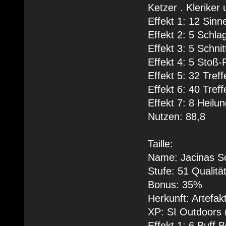
Ketzer . Klerike
Effekt 1: 12 Sinn
Effekt 2: 5 Schla
Effekt 3: 5 Schni
Effekt 4: 5 Stoß-
Effekt 5: 32 Tref
Effekt 6: 40 Tref
Effekt 7: 8 Heilu
Nutzen: 88,8
Taille:
Name: Jacinas S
Stufe: 51 Qualit
Bonus: 35%
Herkunft: Artefakt
XP: SI Outdoors 
Effekt 1: 6 Buff 