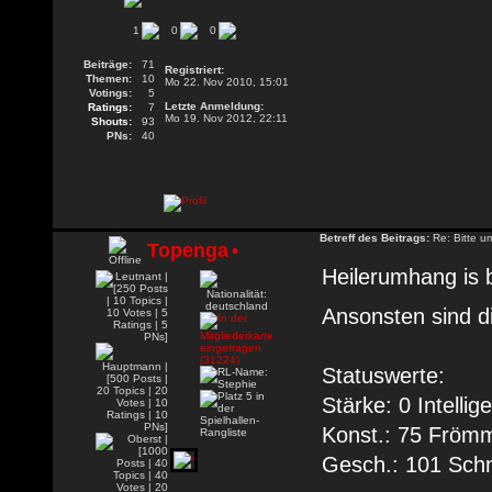
1
0
0
Beiträge:
71
Registriert:
Themen:
10
Mo 22. Nov 2010, 15:01
Votings:
5
Letzte Anmeldung:
Ratings:
7
Mo 19. Nov 2012, 22:11
Shouts:
93
PNs:
40
Betreff des Beitrags:
Re: Bitte um
Topenga
•
Heilerumhang is
Ansonsten sind d
Statuswerte:
Stärke: 0 Intellig
Konst.: 75 Frömmi
Gesch.: 101 Schn