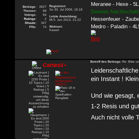
Meranee - Hexe - 5L
Registriert:
Beiträge:
3927
So 30. Jul 2006, 16:18
Donnes-Nachtschatt
Themen:
99
Votings:
84
Letzte Anmeldung:
Hessenfeuer - Zaube
Ratings:
2
Mi 5. Jun 2013, 21:22
Shouts:
347
Medro - Paladin - 4L
Wohnort:
PNs:
74
Kassel
Betreff des Beitrags:
Re: Bitte um
Cartesii
•
Leidenschaftlich
ein Instant ! Klei
Und wie gesagt, 
1-2 Resis und gut
Auch nicht volle 