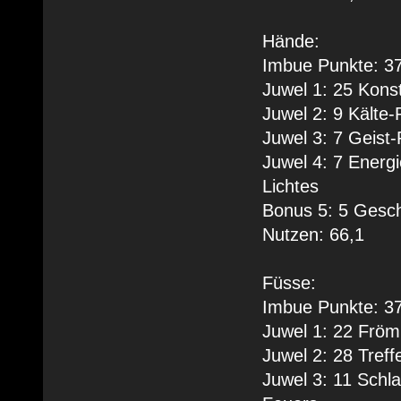
Hände:
Imbue Punkte: 3
Juwel 1: 25 Konst
Juwel 2: 9 Kälte-
Juwel 3: 7 Geist
Juwel 4: 7 Energ
Lichtes
Bonus 5: 5 Gesc
Nutzen: 66,1
Füsse:
Imbue Punkte: 3
Juwel 1: 22 Fröm
Juwel 2: 28 Treff
Juwel 3: 11 Schla