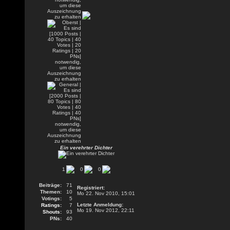
Ein verehrter Dichter
1
0
0
Beiträge:
71
Registriert:
Themen:
10
Mo 22. Nov 2010, 15:01
Votings:
5
Letzte Anmeldung:
Ratings:
7
Mo 19. Nov 2012, 22:11
Shouts:
93
PNs:
40