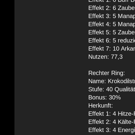
Effekt 2: 6 Zaub
Effekt 3: 5 Mana
Effekt 4: 5 Mana
Effekt 5: 5 Zaube
Effekt 6: 5 reduz
Effekt 7: 10 Arka
Nutzen: 77,3
Rechter Ring:
Name: Krokodilst
Stufe: 40 Qualit
Bonus: 30%
Herkunft:
Effekt 1: 4 Hitze
Effekt 2: 4 Kälte
Effekt 3: 4 Energ