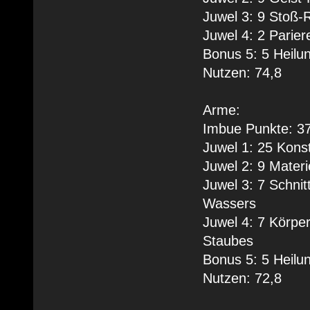
Juwel 3: 9 Stoß-R
Juwel 4: 2 Parie
Bonus 5: 5 Heilu
Nutzen: 74,8
Arme:
Imbue Punkte: 3
Juwel 1: 25 Konst
Juwel 2: 9 Materi
Juwel 3: 7 Schni
Wassers
Juwel 4: 7 Körpe
Staubes
Bonus 5: 5 Heilu
Nutzen: 72,8