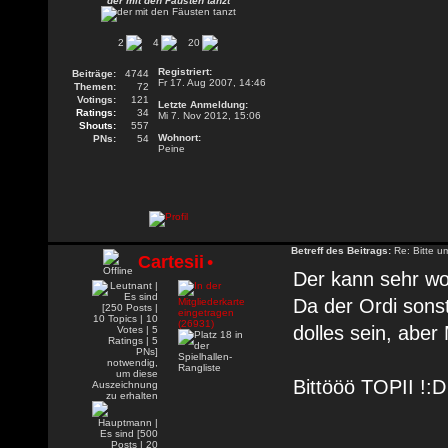
der mit den Fäusten tanzt
2
4
20
Registriert:
Beiträge:
4744
Fr 17. Aug 2007, 14:46
Themen:
72
Votings:
121
Letzte Anmeldung:
Ratings:
34
Mi 7. Nov 2012, 15:06
Shouts:
557
Wohnort:
PNs:
54
Peine
Betreff des Beitrags:
Re: Bitte um
Cartesii
•
Der kann sehr wo
Da der Ordi sonst
dolles sein, abe
Bittööö TOPII !:D