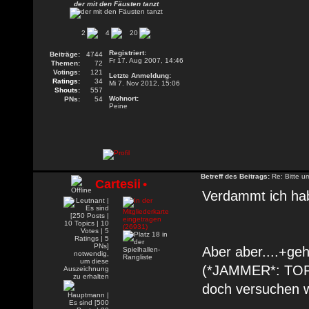
der mit den Fäusten tanzt
2
4
20
Registriert:
Beiträge:
4744
Fr 17. Aug 2007, 14:46
Themen:
72
Votings:
121
Letzte Anmeldung:
Ratings:
34
Mi 7. Nov 2012, 15:06
Shouts:
557
Wohnort:
PNs:
54
Peine
Betreff des Beitrags:
Re: Bitte um
Cartesii
•
Verdammt ich hab
Aber aber....+ge
(*JAMMER*: TOPIII
doch versuchen wi