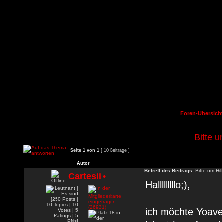
Foren-Übersich
Bitte u
Seite
1
von
1
[ 10 Beiträge ]
Autor
Betreff des Beitrags:
Bitte um Hil
Cartesii
•
Halllllllllo;),
ich möchte Yoave 