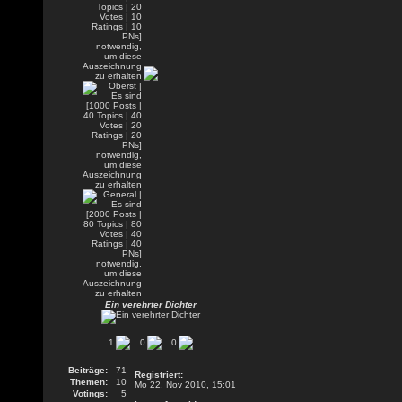
Ein verehrter Dichter
1
0
0
Beiträge:
71
Registriert:
Themen:
10
Mo 22. Nov 2010, 15:01
Votings:
5