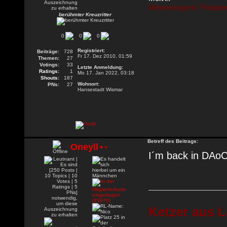
Minnesängerin "Redpow
berühmter Kreuzritter
0
0
0
Registriert:
Beiträge:
728
Fr 17. Dez 2010, 01:59
Themen:
27
Votings:
33
Letzte Anmeldung:
Ratings:
1
Mo 17. Jan 2022, 03:18
Shouts:
187
Wohnort:
PNs:
27
Hansestadt Wismar
Betreff des Beitrags:
Oneyll
•
•
I´m back in DAoC!
Ketzer aus L