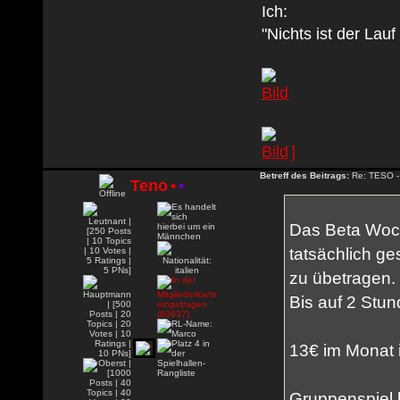
Ich:
"Nichts ist der Lau
]
Betreff des Beitrags:
Re: TESO -
Teno
•
•
Das Beta Woch
tatsächlich ge
zu übetragen.
Bis auf 2 Stun
13€ im Monat i
Gruppenspiel h