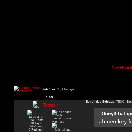
Foren-Übersi
Seite
1
von
1
[ 9 Beiträge ]
Autor
Betreff des Beitrags:
TESO - Bet
Teno
•
•
Oneyll hat g
hab nen key fü