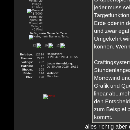
jeder muss se
Targetfunktion
Erde oder in d
und zwar egal 
Hallo, mein Name ist Teno.
Umgekehrt wir
können. Wenn a
12
10
12
Registriert:
Beiträge:
12639
Di 20. Jan 2004, 00:55
Themen:
2742
Craftingsyste
Votings:
202
Letzte Anmeldung:
Ratings:
77
Do 30. Apr 2026, 19:32
Stundenlanges
Shouts:
955
Wohnort:
Bilder:
614
München
Morrowind und
PNs:
998
Grafik und Que
linear ab...me
den Entscheid
zum Beispiel 
kommt.
alles richtig abe