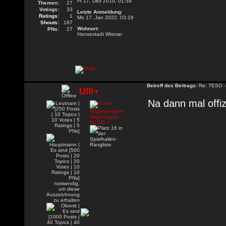
Fr 17. Dez 2010, 01:59
Themen:
27
Votings:
33
Letzte Anmeldung:
Ratings:
1
Mo 17. Jan 2022, 03:18
Shouts:
187
Wohnort:
PNs:
27
Hansestadt Wismar
Betreff des Beitrags:
Re: TESO -
Ulli
•
Na dann mal offizi