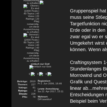
Gruppenspiel hat 
muss seine St6ep
Targetfunktion ni
Erde oder in den 
zwar egal wo er s
Umgekehrt wirst 
können. Wenn also
Craftingsystem 1
einfach nur Gott
Stundenlanges Bü
0
0
0
Morrowind und Ob
Grafik und Quest
Registriert:
Beiträge:
2810
Fr 2. Jun 2006, 16:46
Themen:
227
linear ab...mehre
Votings:
61
Letzte Anmeldung:
Ratings:
0
Sa 22. Apr 2017, 15:11
Entscheidungen n
Shouts:
226
Wohnort:
PNs:
78
DÃ¼sseldorf
Beispiel beim Ve