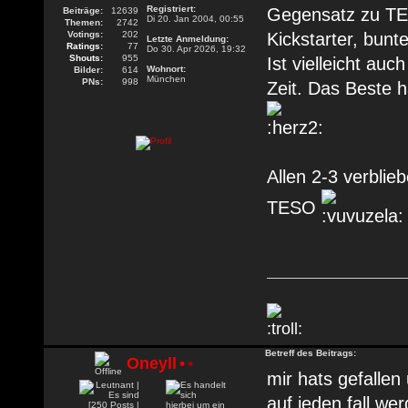
Registriert:
Gegensatz zu TES
Beiträge:
12639
Di 20. Jan 2004, 00:55
Themen:
2742
Votings:
202
Kickstarter, bunt
Letzte Anmeldung:
Ratings:
77
Do 30. Apr 2026, 19:32
Shouts:
955
Ist vielleicht au
Wohnort:
Bilder:
614
München
PNs:
998
Zeit. Das Beste 
Allen 2-3 verblie
TESO
Betreff des Beitrags:
Oneyll
•
•
mir hats gefalle
auf jeden fall we