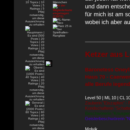
und dann entschei
für mich ist am s
wobei ich aber a
Ketzer aus L
Baronetess Oneyll
Haus 70 - Caerwen
alle Berufe legend
Level 50 | ML 10 | CL 1
Zauberin "Eiszapfen" -
Kundschafterin "Schatt
Beschwörerin "Knusperf
Geisterbeschwörerin "N
Molvik