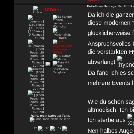
Betreff des Beitrags:
Re: TESO -
Teno
•
•
Da ich die ganze
diese modernen "g
glücklicherweise
Anspruchsvolles 
die verstärkten 
abverlangt
Da fand ich es sc
mehrere Events h
Wie du schon sag
altmodisch. Ich 
Hallo, mein Name ist Teno.
Ich sterbe aus
12
10
12
Nen halbes Auge 