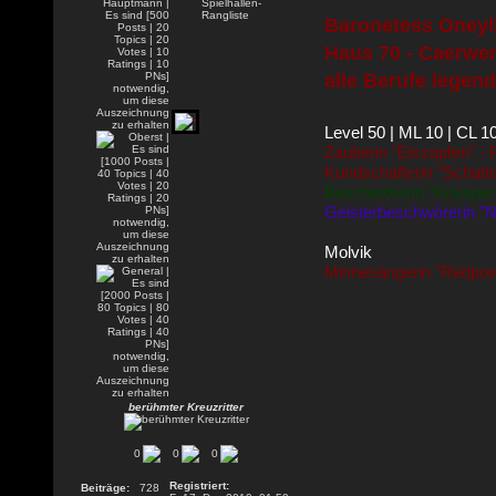
Baronetess Oneyll
Haus 70 - Caerwen
alle Berufe legend
Level 50 | ML 10 | CL 1
Zauberin "Eiszapfen" -
Kundschafterin "Schatt
Beschwörerin "Knusperf
Geisterbeschwörerin "N
Molvik
Minnesängerin "Redpow
berühmter Kreuzritter
0
0
0
Registriert:
Beiträge:
728