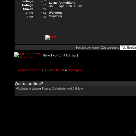
Votings:
202
Letzte Anmeldung:
Ratings:
77
Do 30. Apr 2026, 19:32
Shouts:
955
Wohnort:
Bilder:
614
München
PNs:
998
Beiträge der letzten Zeit anzeigen:
Seite
1
von
1
[ 9 Beiträge ]
Foren-Übersicht
»
ALLGEMEIN
»
Off topic
Wer ist online?
Mitglieder in diesem Forum: 0 Mitglieder und 2 Gäste