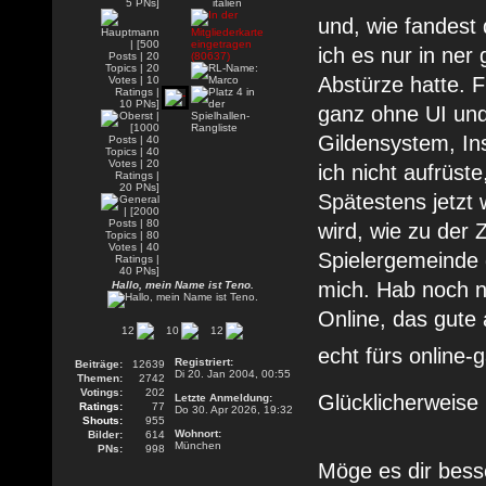
und, wie fandest 
ich es nur in ner
Abstürze hatte. F
ganz ohne UI und
Gildensystem, In
ich nicht aufrüst
Spätestens jetzt
wird, wie zu der 
Spielergemeinde 
mich. Hab noch n
Hallo, mein Name ist Teno.
Online, das gut
12
10
12
echt fürs online
Registriert:
Beiträge:
12639
Di 20. Jan 2004, 00:55
Themen:
2742
Votings:
202
Glücklicherweise
Letzte Anmeldung:
Ratings:
77
Do 30. Apr 2026, 19:32
Shouts:
955
Wohnort:
Bilder:
614
München
PNs:
998
Möge es dir bess