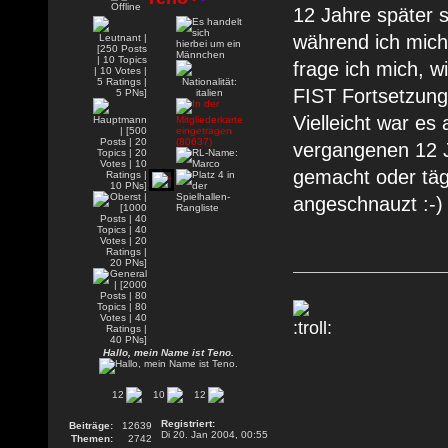
12 Jahre später s
während ich mich
frage ich mich, 
FIST Fortsetzung
Vielleicht war es
vergangenen 12 J
gemacht oder täg
angeschnauzt :-)
Hallo, mein Name ist Teno.
12
10
12
Registriert:
Beiträge:
12639
Di 20. Jan 2004, 00:55
Themen:
2742