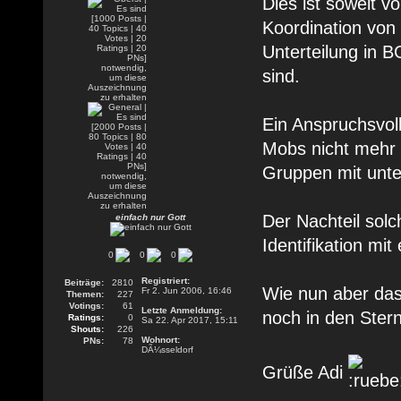
Dies ist soweit vo
Koordination von
Unterteilung in 
sind.
Ein Anspruchsvol
Mobs nicht mehr
Gruppen mit unter
Der Nachteil solc
einfach nur Gott
Identifikation mit
0
0
0
Registriert:
Beiträge:
2810
Wie nun aber das
Fr 2. Jun 2006, 16:46
Themen:
227
Votings:
61
Letzte Anmeldung:
noch in den Ster
Ratings:
0
Sa 22. Apr 2017, 15:11
Shouts:
226
Wohnort:
PNs:
78
DÃ¼sseldorf
Grüße Adi