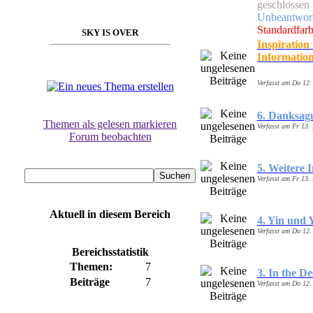
geschlossen
Unbeantwor
Standardfar
SKY IS OVER
Inspiration
Informatio
ps: Diesen Bereich
lesen
Verfasst am Do 12.
6. Danksag
Themen als gelesen markieren
Verfasst am Fr 13.
Forum beobachten
5. Weitere 
Verfasst am Fr 13.
Aktuell in diesem Bereich
4. Yin und 
Verfasst am Do 12.
Bereichsstatistik
Themen:
7
3. In the De
Beiträge
7
Verfasst am Do 12.