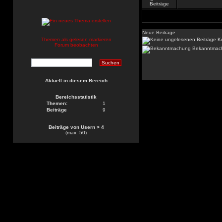
Neue Beiträge
Themen als gelesen markieren
Ke
Forum beobachten
Bekanntmac
Aktuell in diesem Bereich
Bereichsstatistik
Themen:
1
Beiträge
9
Beiträge von Usern > 4
(max. 50)