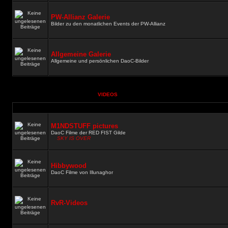
PW-Allianz Galerie
Bilder zu den monatlichen Events der PW-Allianz
Allgemeine Galerie
Allgemeine und persönlichen DaoC-Bilder
VIDEOS
M1NDSTUFF pictures
DaoC Filme der RED FIST Gilde
SKY IS OVER
Hibbywood
DaoC Filme von Illunaghor
RvR-Videos