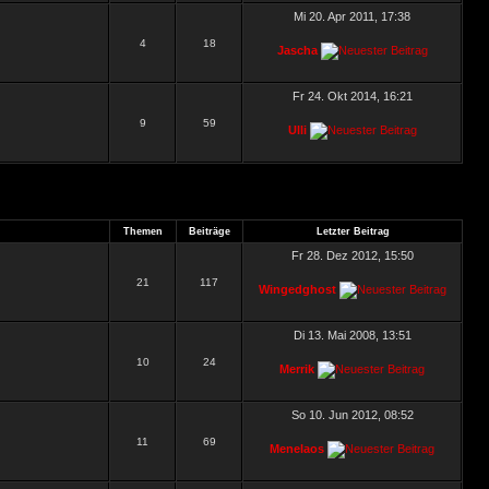
Mi 20. Apr 2011, 17:38
4
18
Jascha
Fr 24. Okt 2014, 16:21
9
59
Ulli
Themen
Beiträge
Letzter Beitrag
Fr 28. Dez 2012, 15:50
21
117
Wingedghost
Di 13. Mai 2008, 13:51
10
24
Merrik
So 10. Jun 2012, 08:52
11
69
Menelaos