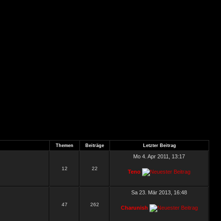
Themen
Beiträge
Letzter Beitrag
Mo 4. Apr 2011, 13:17
12
22
Teno
Sa 23. Mär 2013, 16:48
47
262
Charunish