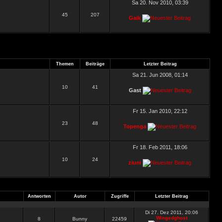
Sa 20. Nov 2010, 03:39
45
207
Gaik
Themen
Beiträge
Letzter Beitrag
Sa 21. Jun 2008, 01:14
10
41
Gast
Fr 15. Jan 2010, 22:12
23
48
Topenga
Fr 18. Feb 2011, 18:06
10
24
ziuni
Antworten
Autor
Zugriffe
Letzter Beitrag
Di 27. Dez 2011, 20:06
Wingedghost
8
Bunny
22459