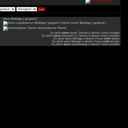
Neue Beiträge [ gesperrt ]
]
Keine neuen Beiträge [ gesperrt ]
Verschobenes Thema
Du darfst
keine
neuen Themen in diesem Forum erstellen.
Du darfst
keine
Antworten zu Themen in diesem Forum erstellen.
Du darfst deine Beiträge in diesem Forum
nicht
ändern.
Du darfst deine Beiträge in diesem Forum
nicht
löschen.
Du darfst
keine
Dateianhänge in diesem Forum erstellen.