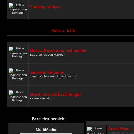
Sonstige Videos
MUSIC & TEXTE
Maikez Ensiferum, real music!
DaoC songs von Maikez
Janeelas Kolumne
Janeela's Meckerecke Kolumnen!
Geschichten & Erzählungen
es war einmal.....
Bereichsübersicht
Große Möhre
MultiMedia
Verfasst am Mi 21