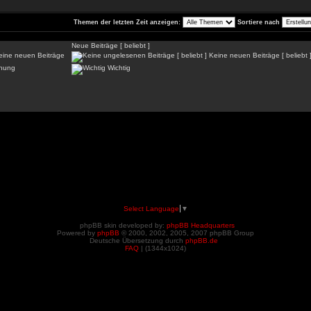
Themen der letzten Zeit anzeigen:
Sortiere nach
Neue Beiträge [ beliebt ]
ine neuen Beiträge
Keine neuen Beiträge [ beliebt 
hung
Wichtig
Select Language
▼
phpBB skin developed by:
phpBB Headquarters
Powered by
phpBB
© 2000, 2002, 2005, 2007 phpBB Group
Deutsche Übersetzung durch
phpBB.de
FAQ
| (
1344x1024)