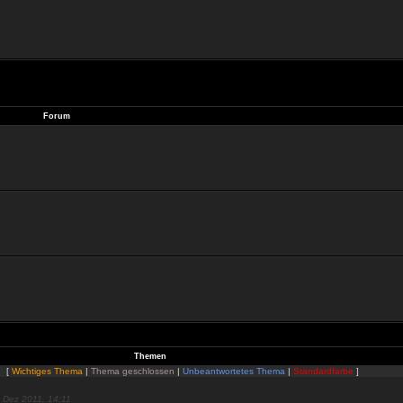
.
Forum
Themen
[
Wichtiges Thema
|
Thema geschlossen
|
Unbeantwortetes Thema
|
Standardfarbe
]
. Dez 2011, 14:11