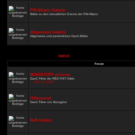
PW-Allianz Galerie
Bilder zu den monatlichen Events der PW-Allianz
Allgemeine Galerie
Allgemeine und persönlichen DaoC-Bilder
VIDEOS
Forum
M1NDSTUFF pictures
DaoC Filme der RED FIST Gilde
SKY IS OVER
Hibbywood
DaoC Filme von Illunaghor
RvR-Videos