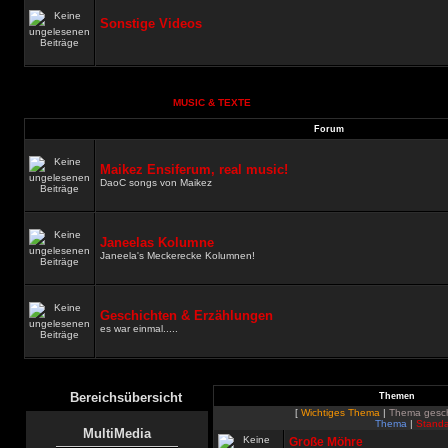
Sonstige Videos
MUSIC & TEXTE
Forum
Maikez Ensiferum, real music!
DaoC songs von Maikez
Janeelas Kolumne
Janeela's Meckerecke Kolumnen!
Geschichten & Erzählungen
es war einmal.....
Bereichsübersicht
Themen
[
Wichtiges Thema
|
Thema gesc
Thema
|
Standa
MultiMedia
Große Möhre