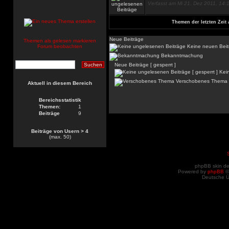
Verfasst am Mi 21. Dez 2011, 14:
Themen der letzten Zeit 
Neue Beiträge
Themen als gelesen markieren
Forum beobachten
Keine neuen Beit
Bekanntmachung
Neue Beiträge [ gesperrt ]
Kein
Verschobenes Thema
Aktuell in diesem Bereich
Bereichsstatistik
Themen:
1
Beiträge
9
Beiträge von Usern > 4
(max. 50)
phpBB skin d
Powered by
phpBB
©
Deutsche 