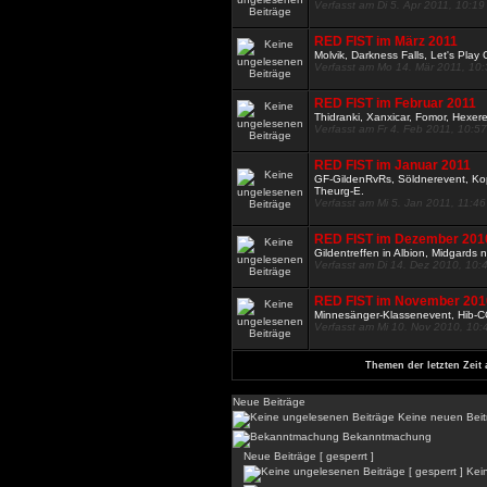
Verfasst am Di 5. Apr 2011, 10:19
RED FIST im März 2011
Molvik, Darkness Falls, Let's Pla
Verfasst am Mo 14. Mär 2011, 10
RED FIST im Februar 2011
Thidranki, Xanxicar, Fomor, Hexer
Verfasst am Fr 4. Feb 2011, 10:57
RED FIST im Januar 2011
GF-GildenRvRs, Söldnerevent, Kop
Theurg-E.
Verfasst am Mi 5. Jan 2011, 11:46
RED FIST im Dezember 201
Gildentreffen in Albion, Midgards
Verfasst am Di 14. Dez 2010, 10:
RED FIST im November 201
Minnesänger-Klassenevent, Hib-C
Verfasst am Mi 10. Nov 2010, 10:
Themen der letzten Zeit 
Neue Beiträge
Keine neuen Beit
Bekanntmachung
Neue Beiträge [ gesperrt ]
Kein