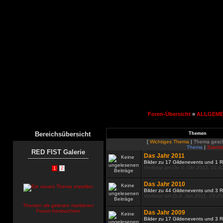
Foren-Übersicht
»
ALLGEME
Bereichsübersicht
Themen
[
Wichtiges Thema
|
Thema gesc
Thema
|
Standa
RED FIST Galerie
Das Jahr 2011
Bilder zu 17 Gildenevents und 1 
Verfasst am Do 4. Okt 2012, 01:4
1
2
Das Jahr 2010
Bilder zu 44 Gildenevents und 3 
Verfasst am Di 4. Jan 2011, 15:25
Themen als gelesen markieren
Forum beobachten
Das Jahr 2009
Bilder zu 17 Gildenevents und 3 