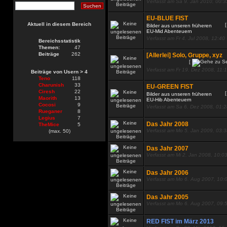
Verfasst am Sa 9. Jan 2010, 00:3
EU-BLUE FIST
Aktuell in diesem Bereich
Bilder aus unseren früheren
EU-Mid Abenteuern
Verfasst am Fr 4. Jul 2008, 12:40
Bereichsstatistik
Themen:
47
Beiträge
262
[Allerlei] Solo, Gruppe, xyz
[
Verfasst am Fr 19. Dez 2008, 11:
Beiträge von Usern > 4
Teno
118
Charunish
33
EU-GREEN FIST
Ciresh
22
Bilder aus unseren früheren
Maorith
13
EU-Hib Abenteuern
Cocosi
9
Verfasst am Sa 6. Dez 2008, 01:
Rueganer
8
Legius
7
Das Jahr 2008
TheMice
5
Verfasst am Mo 5. Jan 2009, 03:
(max. 50)
Das Jahr 2007
Verfasst am Mi 2. Jan 2008, 10:0
Das Jahr 2006
Verfasst am Mo 6. Aug 2007, 10:
Das Jahr 2005
Verfasst am Mo 6. Aug 2007, 09:
RED FIST im März 2013