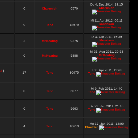
Do 4. Dez 2014, 18:15
Charunish
0
Charunish
6570
Mi 11. Apr 2012, 09:11
sandokan
9
Teno
18579
Di 4. Okt 2011, 16:39
Menelaos
2
Mr.Keating
9275
Mi 31. Aug 2011, 20:53
Mr.Keating
0
Mr.Keating
5888
Fr 8. Apr 2011, 11:40
,
2
]
17
Teno
30975
Teno
Mi 9. Feb 2011, 14:40
0
Teno
6077
Teno
Sa 22. Jan 2011, 21:43
0
Teno
5663
Teno
Mo 17. Jan 2011, 13:00
4
Teno
10613
Choildan