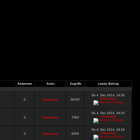
Antworten
Autor
Zugriffe
Letzter Beitrag
Do 4. Dez 2014, 18:26
Charunish
0
Charunish
58787
Do 4. Dez 2014, 18:23
Charunish
0
Charunish
7063
Do 4. Dez 2014, 18:19
Charunish
0
Charunish
8359