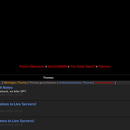
Foren-Übersicht
»
ALLGEMEIN
»
The Daily DaoC!
»
Patches
Themen
[
Wichtiges Thema
|
Thema geschlossen
|
Unbeantwortetes Thema
|
Standardfarbe
]
ch Notes
eback, es lebe DF!!
 Dez 2014, 18:26
omes to Live Servers!
 Dez 2014, 18:23
mes to Live Servers!
 Dez 2014, 18:19