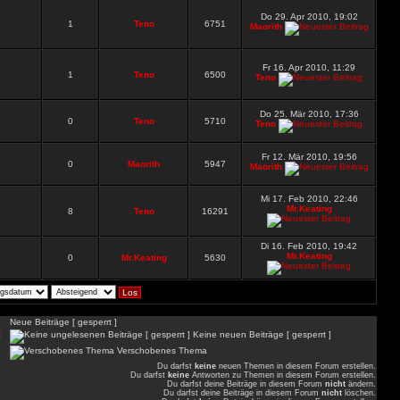
Do 29. Apr 2010, 19:02
1
Teno
6751
Maorith
Fr 16. Apr 2010, 11:29
1
Teno
6500
Teno
Do 25. Mär 2010, 17:36
0
Teno
5710
Teno
Fr 12. Mär 2010, 19:56
0
Maorith
5947
Maorith
Mi 17. Feb 2010, 22:46
Mr.Keating
8
Teno
16291
Di 16. Feb 2010, 19:42
Mr.Keating
0
Mr.Keating
5630
Neue Beiträge [ gesperrt ]
]
Keine neuen Beiträge [ gesperrt ]
Verschobenes Thema
Du darfst
keine
neuen Themen in diesem Forum erstellen.
Du darfst
keine
Antworten zu Themen in diesem Forum erstellen.
Du darfst deine Beiträge in diesem Forum
nicht
ändern.
Du darfst deine Beiträge in diesem Forum
nicht
löschen.