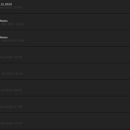
3.11.2010
 Nov 2010, 10:44
Notes
. Okt 2010, 18:29
Notes
. Sep 2010, 19:43
 Sep 2010, 23:55
. Jul 2010, 09:42
 Jul 2010, 09:06
 Jun 2010, 17:49
. Mai 2010, 13:23