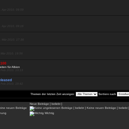
. Apr 2010, 09:59
. Apr 2010, 09:16
. Mär 2010, 17:36
. Mär 2010, 19:56
.100
ten für Albion
. Feb 2010, 13:13
eleased
. Feb 2010, 19:42
Themen der letzten Zeit anzeigen:
Sortiere nach
Neue Beiträge [ beliebt ]
ine neuen Beiträge
Keine neuen Beiträge [ beliebt 
hung
Wichtig