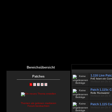
Bereichsübersicht
1.116 Live Pat
Patches
PvE feiert ein Com
Verfasst am Do 4.
1
2
3
4
5
Patch 1.115c C
Rolle Rückwärts!
Verfasst am Do 4.
Themen als gelesen markieren
Patch 1.115 Co
Forum beobachten
Verfasst am Do 4.