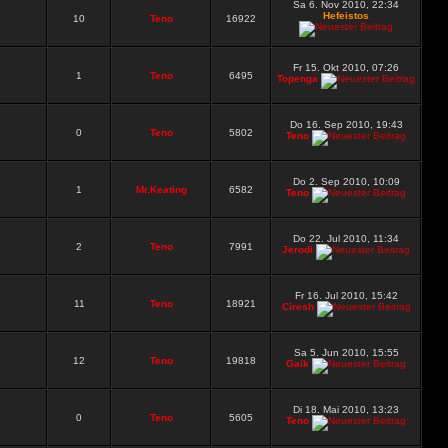
Sa 6. Nov 2010, 22:34
Hefeistos
10
Teno
16922
Fr 15. Okt 2010, 07:26
1
Teno
6495
Topenga
Do 16. Sep 2010, 19:43
0
Teno
5802
Teno
Do 2. Sep 2010, 10:09
1
Mr.Keating
6582
Teno
Do 22. Jul 2010, 11:34
2
Teno
7991
Jerodi
Fr 16. Jul 2010, 15:42
11
Teno
18921
Ciresh
Sa 5. Jun 2010, 15:55
12
Teno
19818
Gaik
Di 18. Mai 2010, 13:23
0
Teno
5605
Teno