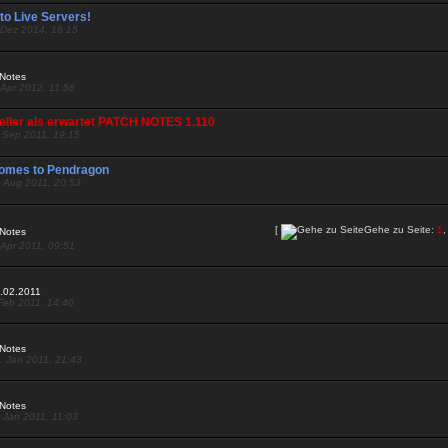
o Live Servers!
 Dez 2014, 18:15
Notes
 Apr 2012, 11:58
ller als erwartet PATCH NOTES 1.110
. Sep 2011, 19:15
comes to Pendragon
. Aug 2011, 20:53
[
Gehe zu Seite:
1
Notes
 Apr 2011, 09:51
9.02.2011
 Feb 2011, 14:40
Notes
. Jan 2011, 21:43
Notes
. Jan 2011, 11:03