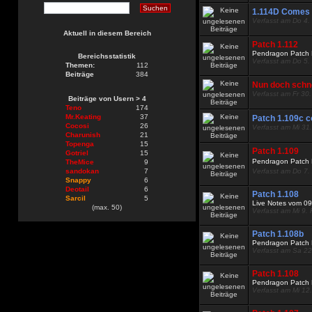
1.114D Comes t
Verfasst am Do 4.
Aktuell in diesem Bereich
Patch 1.112
Pendragon Patch 
Bereichsstatistik
Verfasst am Do 5.
Themen:
112
Beiträge
384
Nun doch schne
Verfasst am Fr 30
Beiträge von Usern > 4
Teno
174
Mr.Keating
37
Patch 1.109c 
Cocosi
26
Verfasst am Mi 31
Charunish
21
Topenga
15
Patch 1.109
Gotriel
15
Pendragon Patch 
TheMice
9
sandokan
7
Verfasst am Do 7.
Snappy
6
Deotail
6
Patch 1.108
Sarcil
5
Live Notes vom 0
(max. 50)
Verfasst am Mi 9.
Patch 1.108b
Pendragon Patch 
Verfasst am Sa 22
Patch 1.108
Pendragon Patch 
Verfasst am Mi 12