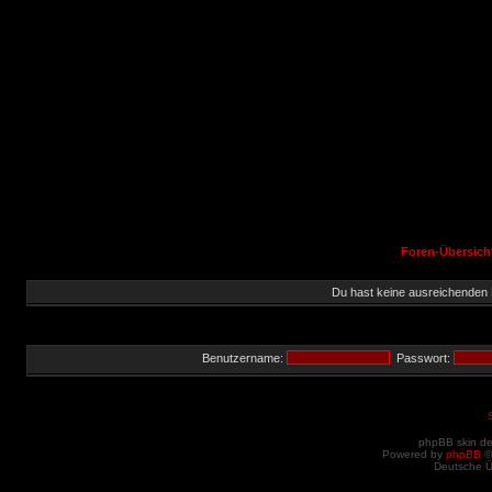
Foren-Übersich
Du hast keine ausreichenden
Benutzername:
Passwort:
phpBB skin d
Powered by
phpBB
©
Deutsche 