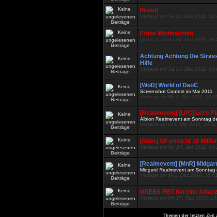
Prosit!
Verfasst am Sa 31. Dez 2011, 12
Frohe Weihnachten
Verfasst am Sa 24. Dez 2011, 09
Achtung Achtung Die Stras
Hilfe
Verfasst am Sa 24. Dez 2011, 14
[WoD] World of DaoC
Screenshot Contest im Mai 2011
Verfasst am Mo 2. Mai 2011, 19:0
[Realmevent] [LPC] Let’s P
Albion Realmevent am Sonntag d
Verfasst am Di 1. Mär 2011, 14:11
[Stats] GF erreicht 10 Mill
Verfasst am Mo 24. Jan 2011, 14
[Realmevent] [MnR] Midgar
Midgard Realmevent am Sonntag 
Verfasst am Mi 1. Dez 2010, 15:4
GREEN FIST hat eine Allian
Verfasst am Mo 27. Sep 2010, 13
Themen der letzten Zeit 