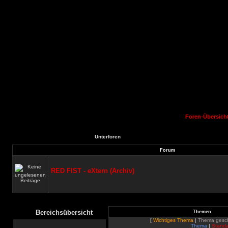
Foren-Übersich
Unterforen
Forum
RED FIST - eXtern (Archiv)
Bereichsübersicht
Themen
[
Wichtiges Thema
|
Thema gesc
Thema
|
Standa