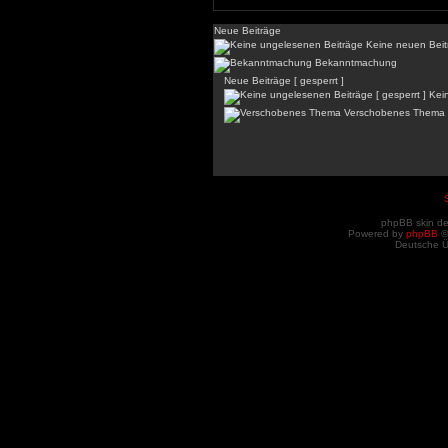
Neue Beiträge
Keine neuen Beit
Bekanntmachung
Neue Beiträge [ gesperrt ]
Kein
Verschobenes Thema
phpBB skin d
Powered by
phpBB
©
Deutsche 