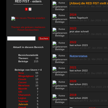
RED FIST - extern
[Albion] die RED FIST stellt 
Verfasst am Di 13. Mai 2008, 14:
1
2
2024
liebes Tagebuch
Verfasst am So 7. Jan 2024, 02:0
Themen als gelesen markieren
2023
Forum beobachten
jetzt aber schnell
Verfasst am Fr 27. Okt 2023, 10:
2022
fast schon 2023
Aktuell in diesem Bereich
Verfasst am Do 27. Jan 2022, 09
Bereichsstatistik
Nutzerstatus
Themen:
39
Verfasst am Do 11. Mär 2021, 13:
Beiträge
215
2021
Beiträge von Usern > 4
fast schon 2022
Teno
55
Verfasst am Mi 30. Dez 2020, 02:
Wingedghost
17
Ciresh
13
2020
Cocosi
11
fast schon 2021
Menelaos
10
Verfasst am Fr 14. Feb 2020, 23:
Maorith
9
Ulli
7
2019
Charunish
7
Legius
6
fast schon 2020
Verfasst am Fr 5. Jul 2019, 16:34
Topenga
5
Jahrsah
5
Oneyll
5