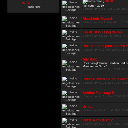
2018
Merrik
5
fast schon 2019
(max. 50)
Verfasst am Mo 8. Okt 2018, 16:0
Abschieds Marsch
Verfasst am So 1. Mai 2016, 18:2
Ein REDFIST Flog davon
Verfasst am Do 14. Apr 2016, 08:
RvR nach ein paar Jahren Pa
Verfasst am Mi 3. Feb 2016, 13:3
Ally RvR
Über das globalere Denken und 
Miteinander *hust*
Verfasst am Mo 5. Jan 2015, 16:
Guten Rutsch ins neue Jahr
Verfasst am Mi 31. Dez 2014, 13:
Schöne Feiertage !!!
Verfasst am Mi 24. Dez 2014, 12:
Urlaub
Verfasst am Do 17. Jul 2014, 22:
Gratzi Nico zu rr12
Verfasst am Mi 12. Sep 2012, 21: