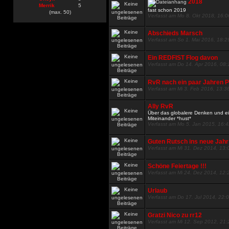
2018
Merrik
5
fast schon 2019
(max. 50)
Verfasst am Mo 8. Okt 2018, 16:0
Abschieds Marsch
Verfasst am So 1. Mai 2016, 18:2
Ein REDFIST Flog davon
Verfasst am Do 14. Apr 2016, 08:
RvR nach ein paar Jahren Pa
Verfasst am Mi 3. Feb 2016, 13:3
Ally RvR
Über das globalere Denken und 
Miteinander *hust*
Verfasst am Mo 5. Jan 2015, 16:
Guten Rutsch ins neue Jahr
Verfasst am Mi 31. Dez 2014, 13:
Schöne Feiertage !!!
Verfasst am Mi 24. Dez 2014, 12:
Urlaub
Verfasst am Do 17. Jul 2014, 22:
Gratzi Nico zu rr12
Verfasst am Mi 12. Sep 2012, 21: