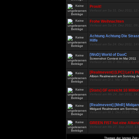
Prosit!
Verfasst am Sa 31. Dez 2011, 12
Frohe Weihnachten
Verfasst am Sa 24. Dez 2011, 09
Achtung Achtung Die Stras
Hilfe
Verfasst am Sa 24. Dez 2011, 14
[WoD] World of DaoC
Screenshot Contest im Mai 2011
Verfasst am Mo 2. Mai 2011, 19:0
[Realmevent] [LPC] Let’s P
Albion Realmevent am Sonntag d
Verfasst am Di 1. Mär 2011, 14:11
[Stats] GF erreicht 10 Mill
Verfasst am Mo 24. Jan 2011, 14
[Realmevent] [MnR] Midgar
Midgard Realmevent am Sonntag 
Verfasst am Mi 1. Dez 2010, 15:4
GREEN FIST hat eine Allian
Verfasst am Mo 27. Sep 2010, 13
Themen der letzten Zeit 