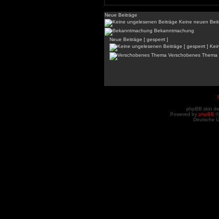
Neue Beiträge
Keine neuen Beit
Bekanntmachung
Neue Beiträge [ gesperrt ]
Kein
Verschobenes Thema
phpBB skin d
Powered by
phpBB
©
Deutsche 