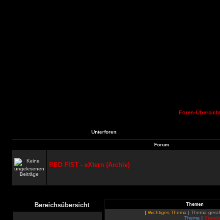
Foren-Übersich
Unterforen
Forum
RED FIST - eXtern (Archiv)
Bereichsübersicht
Themen
[
Wichtiges Thema
|
Thema gesc
Thema
|
Standa