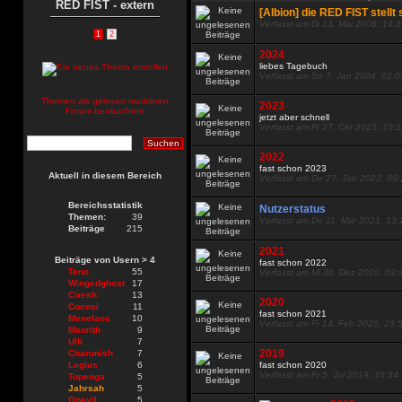
RED FIST - extern
[Albion] die RED FIST stellt 
Verfasst am Di 13. Mai 2008, 14:
1
2
2024
liebes Tagebuch
Verfasst am So 7. Jan 2024, 02:0
Themen als gelesen markieren
2023
Forum beobachten
jetzt aber schnell
Verfasst am Fr 27. Okt 2023, 10:
2022
fast schon 2023
Aktuell in diesem Bereich
Verfasst am Do 27. Jan 2022, 09
Bereichsstatistik
Nutzerstatus
Themen:
39
Verfasst am Do 11. Mär 2021, 13:
Beiträge
215
2021
Beiträge von Usern > 4
fast schon 2022
Teno
55
Verfasst am Mi 30. Dez 2020, 02:
Wingedghost
17
Ciresh
13
2020
Cocosi
11
fast schon 2021
Menelaos
10
Verfasst am Fr 14. Feb 2020, 23:
Maorith
9
Ulli
7
2019
Charunish
7
Legius
6
fast schon 2020
Verfasst am Fr 5. Jul 2019, 16:34
Topenga
5
Jahrsah
5
Oneyll
5