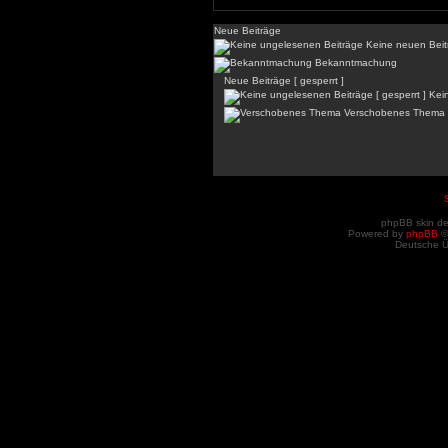
Neue Beiträge
Keine neuen Beit
Bekanntmachung
Neue Beiträge [ gesperrt ]
Kein
Verschobenes Thema
phpBB skin d
Powered by
phpBB
©
Deutsche 