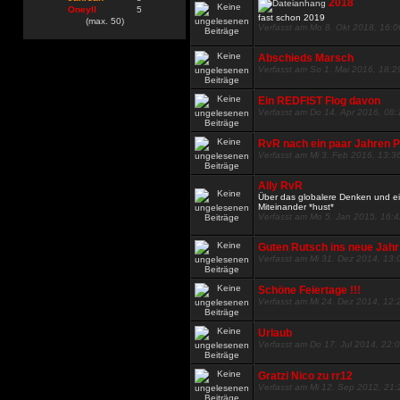
2018
Oneyll
5
fast schon 2019
(max. 50)
Verfasst am Mo 8. Okt 2018, 16:0
Abschieds Marsch
Verfasst am So 1. Mai 2016, 18:2
Ein REDFIST Flog davon
Verfasst am Do 14. Apr 2016, 08:
RvR nach ein paar Jahren Pa
Verfasst am Mi 3. Feb 2016, 13:3
Ally RvR
Über das globalere Denken und 
Miteinander *hust*
Verfasst am Mo 5. Jan 2015, 16:
Guten Rutsch ins neue Jahr
Verfasst am Mi 31. Dez 2014, 13:
Schöne Feiertage !!!
Verfasst am Mi 24. Dez 2014, 12:
Urlaub
Verfasst am Do 17. Jul 2014, 22:
Gratzi Nico zu rr12
Verfasst am Mi 12. Sep 2012, 21: