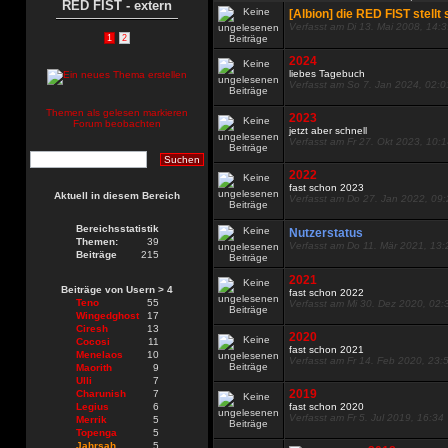
RED FIST - extern
[Albion] die RED FIST stellt 
Verfasst am Di 13. Mai 2008, 14:
1
2
2024
liebes Tagebuch
Verfasst am So 7. Jan 2024, 02:0
Themen als gelesen markieren
2023
Forum beobachten
jetzt aber schnell
Verfasst am Fr 27. Okt 2023, 10:
2022
fast schon 2023
Aktuell in diesem Bereich
Verfasst am Do 27. Jan 2022, 09
Bereichsstatistik
Nutzerstatus
Themen:
39
Verfasst am Do 11. Mär 2021, 13:
Beiträge
215
2021
Beiträge von Usern > 4
fast schon 2022
Teno
55
Verfasst am Mi 30. Dez 2020, 02:
Wingedghost
17
Ciresh
13
2020
Cocosi
11
fast schon 2021
Menelaos
10
Verfasst am Fr 14. Feb 2020, 23:
Maorith
9
Ulli
7
2019
Charunish
7
Legius
6
fast schon 2020
Verfasst am Fr 5. Jul 2019, 16:34
Merrik
5
Topenga
5
Jahrsah
5