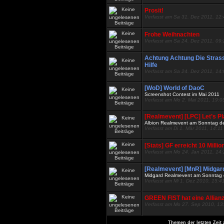
Prosit!
Verfasst am Sa 31. Dez 2011, 12
Frohe Weihnachten
Verfasst am Sa 24. Dez 2011, 09
Achtung Achtung Die Stras
Hilfe
Verfasst am Sa 24. Dez 2011, 14
[WoD] World of DaoC
Screenshot Contest im Mai 2011
Verfasst am Mo 2. Mai 2011, 19:0
[Realmevent] [LPC] Let’s P
Albion Realmevent am Sonntag d
Verfasst am Di 1. Mär 2011, 14:11
[Stats] GF erreicht 10 Mill
Verfasst am Mo 24. Jan 2011, 14
[Realmevent] [MnR] Midgar
Midgard Realmevent am Sonntag 
Verfasst am Mi 1. Dez 2010, 15:4
GREEN FIST hat eine Allian
Verfasst am Mo 27. Sep 2010, 13
Themen der letzten Zeit 