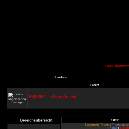
Foren-Übersich
Unterforen
Forum
RED FIST - eXtern (Archiv)
Bereichsübersicht
Themen
[
Wichtiges Thema
|
Thema gesc
Thema
|
Standa