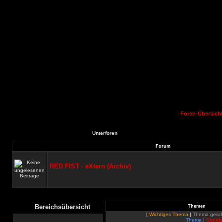
Foren-Übersich
Unterforen
Forum
RED FIST - eXtern (Archiv)
Bereichsübersicht
Themen
[
Wichtiges Thema
|
Thema gesc
Thema
|
Standa