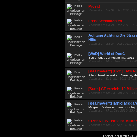
Prosit!
Verfasst am Sa 31. Dez 2011, 12
Frohe Weihnachten
Verfasst am Sa 24. Dez 2011, 09
Achtung Achtung Die Stras
Hilfe
Verfasst am Sa 24. Dez 2011, 14
[WoD] World of DaoC
Screenshot Contest im Mai 2011
Verfasst am Mo 2. Mai 2011, 19:0
[Realmevent] [LPC] Let’s P
Albion Realmevent am Sonntag d
Verfasst am Di 1. Mär 2011, 14:11
[Stats] GF erreicht 10 Mill
Verfasst am Mo 24. Jan 2011, 14
[Realmevent] [MnR] Midgar
Midgard Realmevent am Sonntag 
Verfasst am Mi 1. Dez 2010, 15:4
GREEN FIST hat eine Allian
Verfasst am Mo 27. Sep 2010, 13
Themen der letzten Zeit 