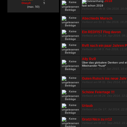
2018
Oneyll
5
fast schon 2019
(max. 50)
Verfasst am Mo 8. Okt 2018, 16:0
Abschieds Marsch
Verfasst am So 1. Mai 2016, 18:2
Ein REDFIST Flog davon
Verfasst am Do 14. Apr 2016, 08:
RvR nach ein paar Jahren Pa
Verfasst am Mi 3. Feb 2016, 13:3
Ally RvR
Über das globalere Denken und 
Miteinander *hust*
Verfasst am Mo 5. Jan 2015, 16:
Guten Rutsch ins neue Jahr
Verfasst am Mi 31. Dez 2014, 13:
Schöne Feiertage !!!
Verfasst am Mi 24. Dez 2014, 12:
Urlaub
Verfasst am Do 17. Jul 2014, 22:
Gratzi Nico zu rr12
Verfasst am Mi 12. Sep 2012, 21: