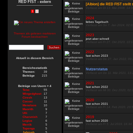
RED FIST - extern
[Albion] die RED FIST stellt 
Verfasst am Di 13. Mai 2008, 14:
1
2
2024
liebes Tagebuch
Verfasst am So 7. Jan 2024, 02:0
Themen als gelesen markieren
2023
Forum beobachten
jetzt aber schnell
Verfasst am Fr 27. Okt 2023, 10:
2022
fast schon 2023
Aktuell in diesem Bereich
Verfasst am Do 27. Jan 2022, 09
Bereichsstatistik
Nutzerstatus
Themen:
39
Verfasst am Do 11. Mär 2021, 13:
Beiträge
215
2021
Beiträge von Usern > 4
fast schon 2022
Teno
55
Verfasst am Mi 30. Dez 2020, 02:
Wingedghost
17
Ciresh
13
2020
Cocosi
11
fast schon 2021
Menelaos
10
Verfasst am Fr 14. Feb 2020, 23:
Maorith
9
Ulli
7
2019
Charunish
7
Legius
6
fast schon 2020
Verfasst am Fr 5. Jul 2019, 16:34
Merrik
5
Topenga
5
Jahrsah
5