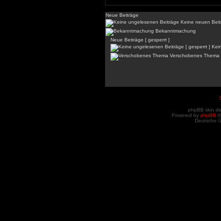
Neue Beiträge
Keine neuen Beit
Bekanntmachung
Neue Beiträge [ gesperrt ]
Kein
Verschobenes Thema
phpBB skin d
Powered by
phpBB
©
Deutsche 