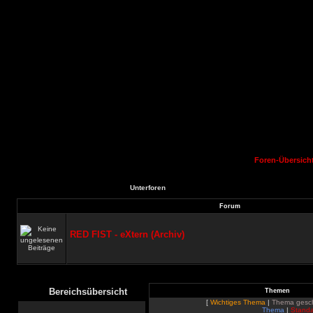
Foren-Übersich
Unterforen
Forum
RED FIST - eXtern (Archiv)
Bereichsübersicht
Themen
[
Wichtiges Thema
|
Thema gesc
Thema
|
Standa