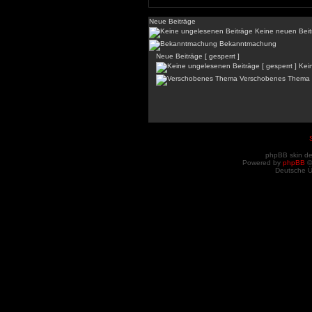
Neue Beiträge
Keine neuen Beit
Bekanntmachung
Neue Beiträge [ gesperrt ]
Kein
Verschobenes Thema
phpBB skin d
Powered by
phpBB
©
Deutsche 