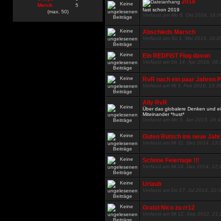
2018
Merrik
5
fast schon 2019
(max. 50)
Verfasst am Mo 8. Okt 2018, 16:0
Abschieds Marsch
Verfasst am So 1. Mai 2016, 18:2
Ein REDFIST Flog davon
Verfasst am Do 14. Apr 2016, 08:
RvR nach ein paar Jahren Pa
Verfasst am Mi 3. Feb 2016, 13:3
Ally RvR
Über das globalere Denken und 
Miteinander *hust*
Verfasst am Mo 5. Jan 2015, 16:
Guten Rutsch ins neue Jahr
Verfasst am Mi 31. Dez 2014, 13:
Schöne Feiertage !!!
Verfasst am Mi 24. Dez 2014, 12:
Urlaub
Verfasst am Do 17. Jul 2014, 22:
Gratzi Nico zu rr12
Verfasst am Mi 12. Sep 2012, 21: