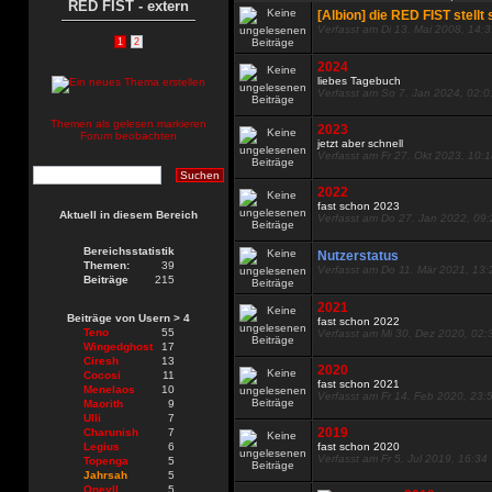
RED FIST - extern
[Albion] die RED FIST stellt 
Verfasst am Di 13. Mai 2008, 14:
1
2
2024
liebes Tagebuch
Verfasst am So 7. Jan 2024, 02:0
Themen als gelesen markieren
2023
Forum beobachten
jetzt aber schnell
Verfasst am Fr 27. Okt 2023, 10:
2022
fast schon 2023
Aktuell in diesem Bereich
Verfasst am Do 27. Jan 2022, 09
Bereichsstatistik
Nutzerstatus
Themen:
39
Verfasst am Do 11. Mär 2021, 13:
Beiträge
215
2021
Beiträge von Usern > 4
fast schon 2022
Teno
55
Verfasst am Mi 30. Dez 2020, 02:
Wingedghost
17
Ciresh
13
2020
Cocosi
11
fast schon 2021
Menelaos
10
Verfasst am Fr 14. Feb 2020, 23:
Maorith
9
Ulli
7
2019
Charunish
7
Legius
6
fast schon 2020
Verfasst am Fr 5. Jul 2019, 16:34
Topenga
5
Jahrsah
5
Oneyll
5