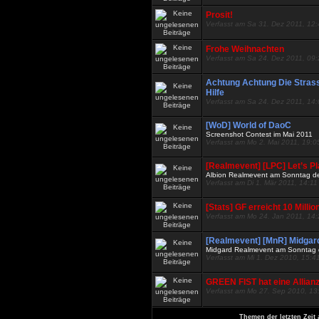
Prosit!
Verfasst am Sa 31. Dez 2011, 12
Frohe Weihnachten
Verfasst am Sa 24. Dez 2011, 09
Achtung Achtung Die Stras
Hilfe
Verfasst am Sa 24. Dez 2011, 14
[WoD] World of DaoC
Screenshot Contest im Mai 2011
Verfasst am Mo 2. Mai 2011, 19:0
[Realmevent] [LPC] Let’s P
Albion Realmevent am Sonntag d
Verfasst am Di 1. Mär 2011, 14:11
[Stats] GF erreicht 10 Mill
Verfasst am Mo 24. Jan 2011, 14
[Realmevent] [MnR] Midgar
Midgard Realmevent am Sonntag 
Verfasst am Mi 1. Dez 2010, 15:4
GREEN FIST hat eine Allian
Verfasst am Mo 27. Sep 2010, 13
Themen der letzten Zeit 