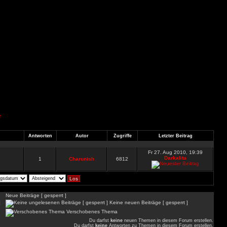
r
Antworten
Autor
Zugriffe
Letzter Beitrag
Fr 27. Aug 2010, 19:39
Darkalita
1
Charunish
6812
Neue Beiträge [ gesperrt ]
]
Keine neuen Beiträge [ gesperrt ]
Verschobenes Thema
Du darfst
keine
neuen Themen in diesem Forum erstellen.
Du darfst
keine
Antworten zu Themen in diesem Forum erstellen.