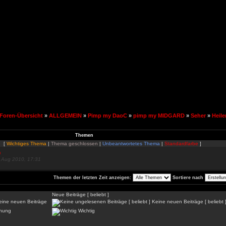
Foren-Übersicht
»
ALLGEMEIN
»
Pimp my DaoC
»
pimp my MIDGARD
»
Seher
»
Heile
Themen
[
Wichtiges Thema
|
Thema geschlossen
|
Unbeantwortetes Thema
|
Standardfarbe
]
p
. Aug 2010, 17:31
Themen der letzten Zeit anzeigen:
Sortiere nach
Neue Beiträge [ beliebt ]
ine neuen Beiträge
Keine neuen Beiträge [ beliebt 
hung
Wichtig