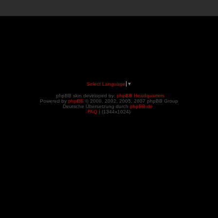
Select Language
▼
phpBB skin developed by:
phpBB Headquarters
Powered by
phpBB
© 2000, 2002, 2005, 2007 phpBB Group
Deutsche Übersetzung durch
phpBB.de
FAQ
| (
1344x1024)