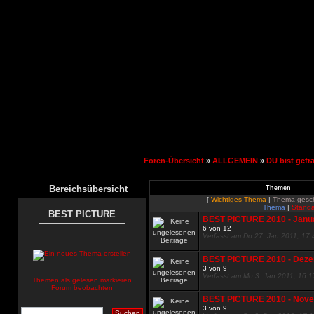
Foren-Übersicht
»
ALLGEMEIN
»
DU bist gefr
Bereichsübersicht
Themen
[
Wichtiges Thema
|
Thema gesc
Thema
|
Standa
BEST PICTURE
BEST PICTURE 2010 - Janu
6 von 12
Verfasst am Do 27. Jan 2011, 17:
BEST PICTURE 2010 - Dez
3 von 9
Verfasst am Mo 3. Jan 2011, 16:1
Themen als gelesen markieren
Forum beobachten
BEST PICTURE 2010 - Nov
3 von 9