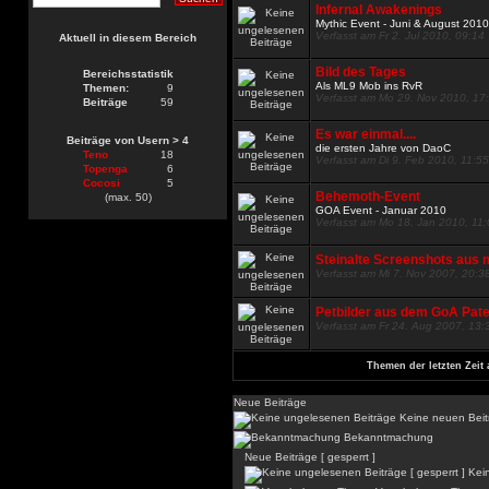
Infernal Awakenings
Mythic Event - Juni & August 201
Verfasst am Fr 2. Jul 2010, 09:14
Aktuell in diesem Bereich
Bild des Tages
Bereichsstatistik
Als ML9 Mob ins RvR
Themen:
9
Verfasst am Mo 29. Nov 2010, 17
Beiträge
59
Es war einmal....
Beiträge von Usern > 4
die ersten Jahre von DaoC
Teno
18
Verfasst am Di 9. Feb 2010, 11:55
Topenga
6
Cocosi
5
Behemoth-Event
(max. 50)
GOA Event - Januar 2010
Verfasst am Mo 18. Jan 2010, 11
Steinalte Screenshots aus 
Verfasst am Mi 7. Nov 2007, 20:3
Petbilder aus dem GoA Pat
Verfasst am Fr 24. Aug 2007, 13:
Themen der letzten Zeit 
Neue Beiträge
Keine neuen Beit
Bekanntmachung
Neue Beiträge [ gesperrt ]
Kein