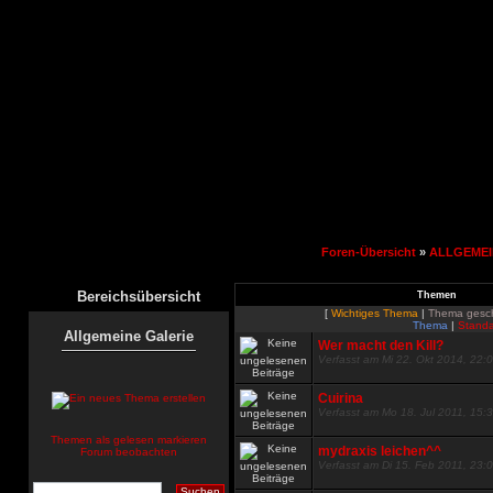
Foren-Übersicht
»
ALLGEMEI
Bereichsübersicht
Themen
[
Wichtiges Thema
|
Thema gesc
Thema
|
Standa
Allgemeine Galerie
Wer macht den Kill?
Verfasst am Mi 22. Okt 2014, 22:
Cuirina
Verfasst am Mo 18. Jul 2011, 15:
Themen als gelesen markieren
mydraxis leichen^^
Forum beobachten
Verfasst am Di 15. Feb 2011, 23: