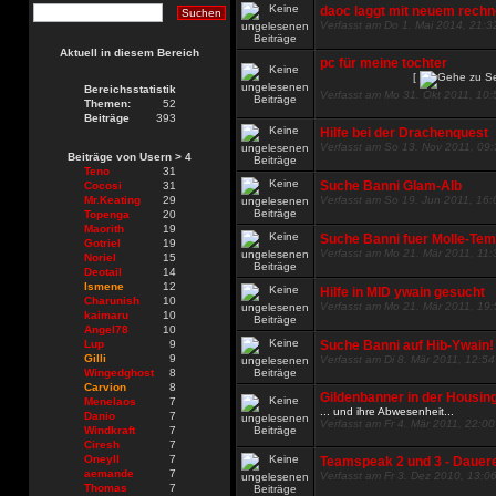
daoc laggt mit neuem rechn
Verfasst am Do 1. Mai 2014, 21:3
Aktuell in diesem Bereich
pc für meine tochter
[
Bereichsstatistik
Verfasst am Mo 31. Okt 2011, 10:
Themen:
52
Beiträge
393
Hilfe bei der Drachenquest
Verfasst am So 13. Nov 2011, 09
Beiträge von Usern > 4
Teno
31
Suche Banni Glam-Alb
Cocosi
31
Mr.Keating
29
Verfasst am So 19. Jun 2011, 16:
Topenga
20
Maorith
19
Suche Banni fuer Molle-Tem
Gotriel
19
Verfasst am Mo 21. Mär 2011, 11:
Noriel
15
Deotail
14
Ismene
12
Hilfe in MID ywain gesucht
Charunish
10
Verfasst am Mo 21. Mär 2011, 19
kaimaru
10
Angel78
10
Lup
9
Suche Banni auf Hib-Ywain!
Gilli
9
Verfasst am Di 8. Mär 2011, 12:54
Wingedghost
8
Carvion
8
Gildenbanner in der Housin
Menelaos
7
... und ihre Abwesenheit...
Danio
7
Verfasst am Fr 4. Mär 2011, 22:00
Windkraft
7
Ciresh
7
Oneyll
7
Teamspeak 2 und 3 - Dauer
aemande
7
Verfasst am Fr 3. Dez 2010, 13:0
Thomas
7