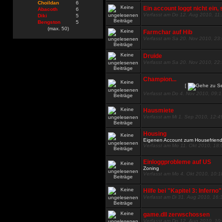
Choildan
6
Ein account loggt nicht ein, 
Abacoth
6
Verfasst am Do 12. Aug 2010, 11
Diki
5
Bengston
5
(max. 50)
Farmchar auf Hib
Verfasst am Sa 20. Nov 2010, 23
Druide
Verfasst am Sa 20. Nov 2010, 22
Champion...
[
Verfasst am Do 4. Nov 2010, 09:
Hausmiete
Verfasst am Mi 1. Sep 2010, 12:4
Housing
Eigenen Account zum Housefrien
Verfasst am Mo 11. Okt 2010, 18:
Einloggprobleme auf US
Zoning
Verfasst am Mo 4. Okt 2010, 10:1
Hilfe bei "Kapitel 3: Inferno"
Verfasst am Di 31. Aug 2010, 16:
game.dll zerwschossen
Verfasst am Do 12. Aug 2010, 10