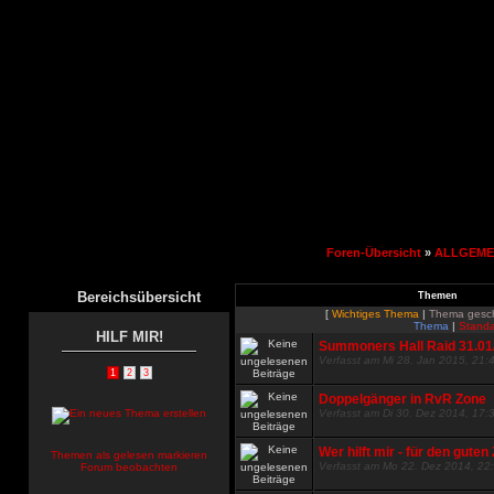
Foren-Übersicht
»
ALLGEME
Bereichsübersicht
Themen
[
Wichtiges Thema
|
Thema gesc
Thema
|
Standa
HILF MIR!
Summoners Hall Raid 31.01/
Verfasst am Mi 28. Jan 2015, 21:
1
2
3
Doppelgänger in RvR Zone
Verfasst am Di 30. Dez 2014, 17:
Wer hilft mir - für den gute
Themen als gelesen markieren
Verfasst am Mo 22. Dez 2014, 22
Forum beobachten