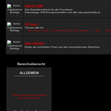
GRATZ MIR!
Das Gratulationsforum für alle Forumianer.
Geburtstage, RvR-Errungenschaften und alles was gratzwürdig ist.
Off topic
Themen aller Art
BuLi Saison 10/11 -> Auch dieses Jahr ohne Loddar ;-)
,
Kino
,
Video
DAS ARCHIV
Einige der archivierten Foren aus den verschiedensten Bereichen
Bereichsübersicht
ALLGEMEIN
Themen als gelesen markieren
Forum beobachten