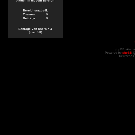
Aktuell in diesem Bereich
Bereichsstatistik
Themen:
0
Beiträge
0
Beiträge von Usern > 4
(max. 50)
phpBB skin d
Powered by
phpBB
©
Deutsche 