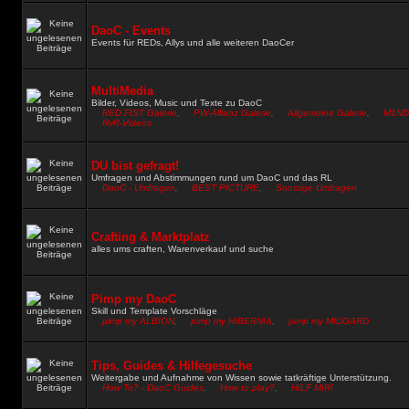
DaoC - Events
Events für REDs, Allys und alle weiteren DaoCer
MultiMedia
Bilder, Videos, Music und Texte zu DaoC
RED FIST Galerie
,
PW-Allianz Galerie
,
Allgemeine Galerie
,
M1NDS
RvR-Videos
DU bist gefragt!
Umfragen und Abstimmungen rund um DaoC und das RL
DaoC - Umfragen
,
BEST PICTURE
,
Sonstige Umfragen
Crafting & Marktplatz
alles ums craften, Warenverkauf und suche
Pimp my DaoC
Skill und Template Vorschläge
pimp my ALBION
,
pimp my HIBERNIA
,
pimp my MIDGARD
Tips, Guides & Hilfegesuche
Weitergabe und Aufnahme von Wissen sowie tatkräftige Unterstützung.
How To? - DaoC Guides
,
How to play?
,
HILF MIR!