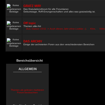
GRATZ MIR!
Das Gratulationsforum für alle Forumianer.
Geburtstage, RvR-Errungenschaften und alles was gratzwürdig ist.
Off topic
Themen aller Art
BuLi Saison 10/11 -> Auch dieses Jahr ohne Loddar ;-)
,
Kino
,
Video
DAS ARCHIV
Einige der archivierten Foren aus den verschiedensten Bereichen
Bereichsübersicht
ALLGEMEIN
Themen als gelesen markieren
Forum beobachten