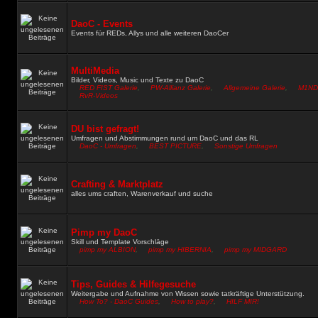
DaoC - Events
Events für REDs, Allys und alle weiteren DaoCer
MultiMedia
Bilder, Videos, Music und Texte zu DaoC
RED FIST Galerie
,
PW-Allianz Galerie
,
Allgemeine Galerie
,
M1NDS
RvR-Videos
DU bist gefragt!
Umfragen und Abstimmungen rund um DaoC und das RL
DaoC - Umfragen
,
BEST PICTURE
,
Sonstige Umfragen
Crafting & Marktplatz
alles ums craften, Warenverkauf und suche
Pimp my DaoC
Skill und Template Vorschläge
pimp my ALBION
,
pimp my HIBERNIA
,
pimp my MIDGARD
Tips, Guides & Hilfegesuche
Weitergabe und Aufnahme von Wissen sowie tatkräftige Unterstützung.
How To? - DaoC Guides
,
How to play?
,
HILF MIR!