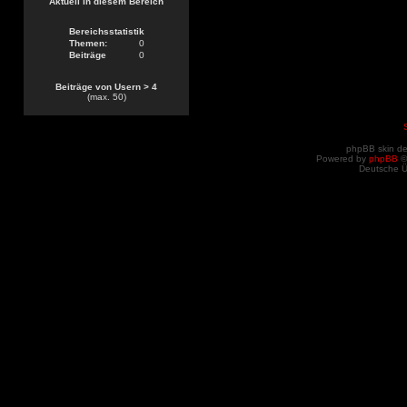
Aktuell in diesem Bereich
Bereichsstatistik
Themen:
0
Beiträge
0
Beiträge von Usern > 4
(max. 50)
phpBB skin d
Powered by
phpBB
©
Deutsche 