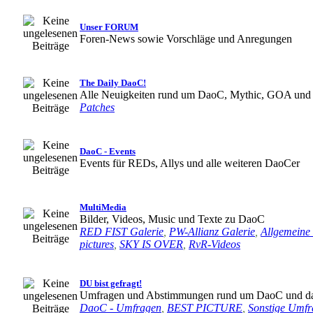
Unser FORUM
Foren-News sowie Vorschläge und Anregungen
The Daily DaoC!
Alle Neuigkeiten rund um DaoC, Mythic, GOA und
Patches
DaoC - Events
Events für REDs, Allys und alle weiteren DaoCer
MultiMedia
Bilder, Videos, Music und Texte zu DaoC
RED FIST Galerie
,
PW-Allianz Galerie
,
Allgemeine
pictures
,
SKY IS OVER
,
RvR-Videos
DU bist gefragt!
Umfragen und Abstimmungen rund um DaoC und d
DaoC - Umfragen
,
BEST PICTURE
,
Sonstige Umf