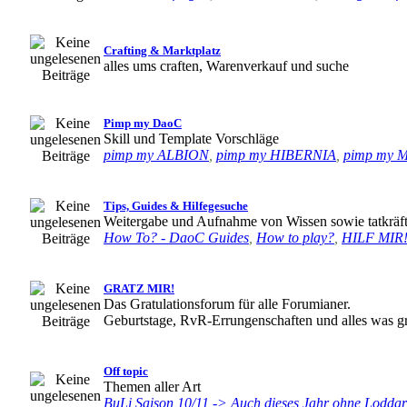
Crafting & Marktplatz
alles ums craften, Warenverkauf und suche
Pimp my DaoC
Skill und Template Vorschläge
pimp my ALBION
,
pimp my HIBERNIA
,
pimp my
Tips, Guides & Hilfegesuche
Weitergabe und Aufnahme von Wissen sowie tatkräft
How To? - DaoC Guides
,
How to play?
,
HILF MIR
GRATZ MIR!
Das Gratulationsforum für alle Forumianer.
Geburtstage, RvR-Errungenschaften und alles was gr
Off topic
Themen aller Art
BuLi Saison 10/11 -> Auch dieses Jahr ohne Loddar 