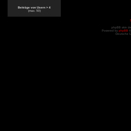
Beiträge von Usern > 4
(max. 50)
phpBB skin d
Powered by
phpBB
©
Deutsche 