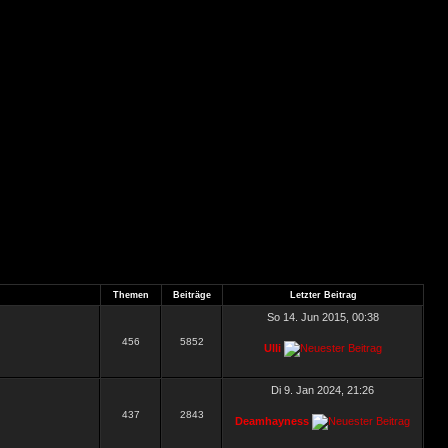
Themen
Beiträge
Letzter Beitrag
So 14. Jun 2015, 00:38
456
5852
Ulli
Di 9. Jan 2024, 21:26
437
2843
Deamhayness