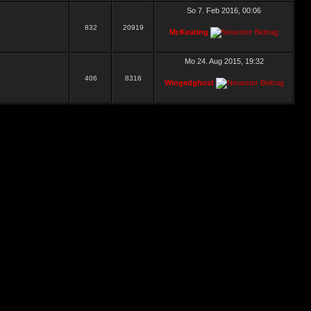
So 7. Feb 2016, 00:06
832
20919
Mr.Keating
Mo 24. Aug 2015, 19:32
406
8316
Wingedghost