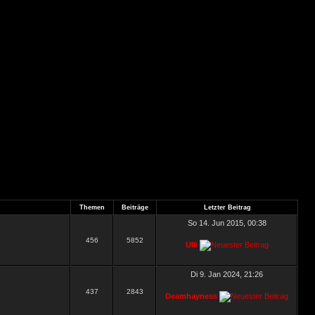
Themen
Beiträge
Letzter Beitrag
So 14. Jun 2015, 00:38
456
5852
Ulli
Di 9. Jan 2024, 21:26
437
2843
Deamhayness