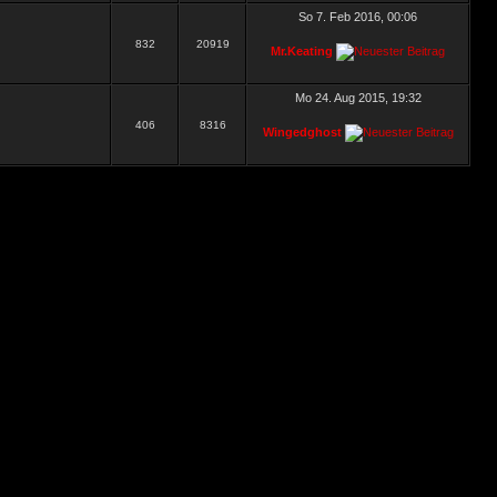
So 7. Feb 2016, 00:06
832
20919
Mr.Keating
Mo 24. Aug 2015, 19:32
406
8316
Wingedghost